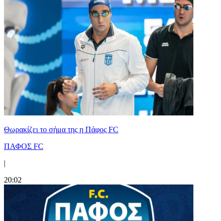
Θωρακίζει το σήμα της η Πάφος FC
ΠΑΦΟΣ FC
|
20:02