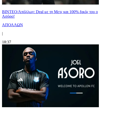
ΒΙΝΤΕΟ/Απόλλων: Deal με τη Μετς και 100% δικός του ο
Ασόρο!
ΑΠΟΛΛΩΝ
|
18:37