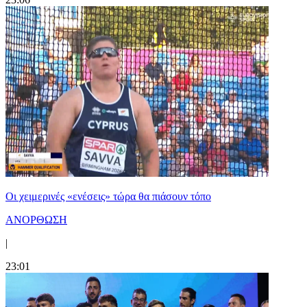
Οι χειμερινές «ενέσεις» τώρα θα πιάσουν τόπο
ΑΝΟΡΘΩΣΗ
|
23:01