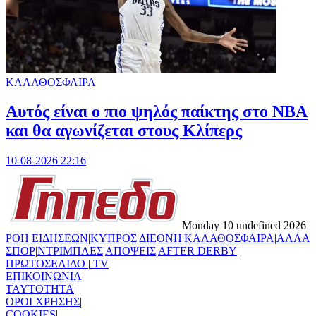
ΚΑΛΑΘΟΣΦΑΙΡΑ
Αυτός είναι ο πιο ψηλός παίκτης στο NBA
και θα αγωνίζεται στους Κλίπερς
10-08-2026 22:16
Monday 10 undefined 2026
ΡΟΗ ΕΙΔΗΣΕΩΝ
|
ΚΥΠΡΟΣ
|
ΔΙΕΘΝΗ
|
ΚΑΛΑΘΟΣΦΑΙΡΑ
|
ΑΛΛΑ
ΣΠΟΡ
|
ΝΤΡΙΜΠΛΕΣ
|
ΑΠΟΨΕΙΣ
|
AFTER DERBY
|
ΠΡΩΤΟΣΕΛΙΔΟ
|
TV
ΕΠΙΚΟΙΝΩΝΙΑ
|
TAYTOTHTA
|
ΟΡΟΙ ΧΡΗΣΗΣ
|
COOKIES
|