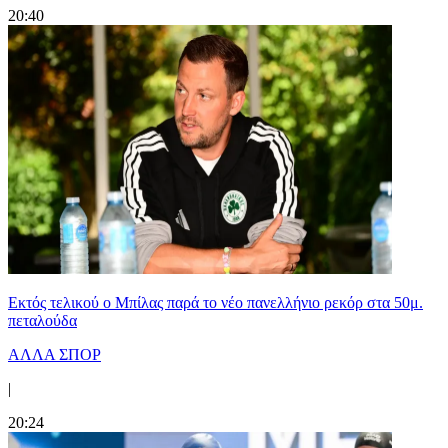
20:40
Εκτός τελικού ο Μπίλας παρά το νέο πανελλήνιο ρεκόρ στα 50μ.
πεταλούδα
ΑΛΛΑ ΣΠΟΡ
|
20:24