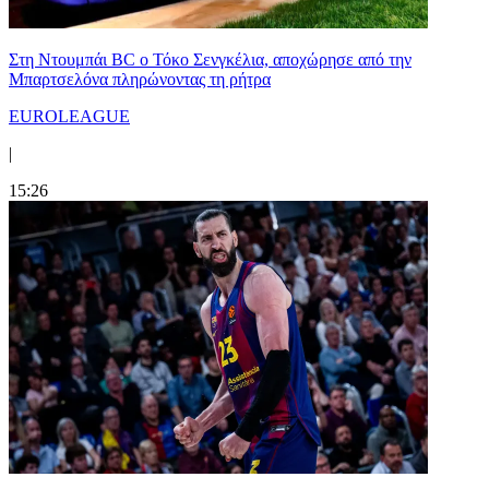
Στη Nτουμπάι BC ο Τόκο Σενγκέλια, αποχώρησε από την
Μπαρτσελόνα πληρώνοντας τη ρήτρα
EUROLEAGUE
|
15:26