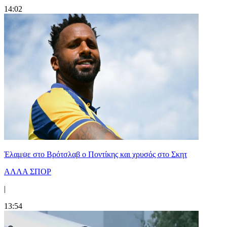
14:02
Έλαμψε στο Βρότσλαβ ο Ποντίκης και χρυσός στο Σκητ
ΑΛΛΑ ΣΠΟΡ
|
13:54