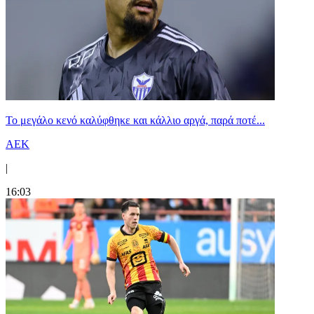
Το μεγάλο κενό καλύφθηκε και κάλλιο αργά, παρά ποτέ...
ΑΕΚ
|
16:03