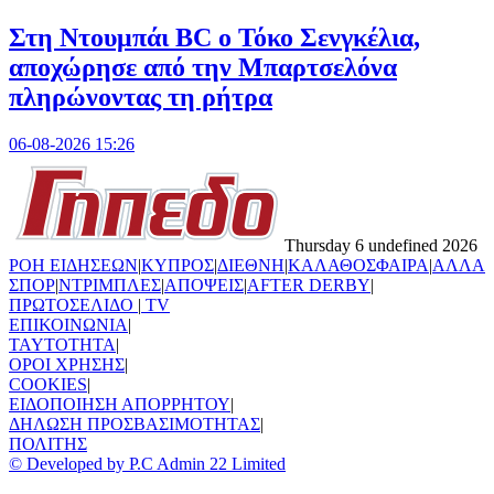
Στη Nτουμπάι BC ο Τόκο Σενγκέλια,
αποχώρησε από την Μπαρτσελόνα
πληρώνοντας τη ρήτρα
06-08-2026 15:26
Thursday 6 undefined 2026
ΡΟΗ ΕΙΔΗΣΕΩΝ
|
ΚΥΠΡΟΣ
|
ΔΙΕΘΝΗ
|
ΚΑΛΑΘΟΣΦΑΙΡΑ
|
ΑΛΛΑ
ΣΠΟΡ
|
ΝΤΡΙΜΠΛΕΣ
|
ΑΠΟΨΕΙΣ
|
AFTER DERBY
|
ΠΡΩΤΟΣΕΛΙΔΟ
|
TV
ΕΠΙΚΟΙΝΩΝΙΑ
|
TAYTOTHTA
|
ΟΡΟΙ ΧΡΗΣΗΣ
|
COOKIES
|
ΕΙΔΟΠΟΙΗΣΗ ΑΠΟΡΡΗΤΟΥ
|
ΔΗΛΩΣΗ ΠΡΟΣΒΑΣΙΜΟΤΗΤΑΣ
|
ΠΟΛΙΤΗΣ
© Developed by P.C Admin 22 Limited