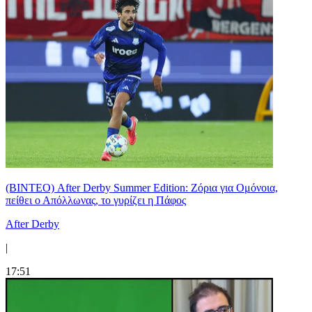
(ΒΙΝΤΕΟ) After Derby Summer Edition: Ζόρια για Ομόνοια,
πείθει ο Απόλλωνας, το γυρίζει η Πάφος
After Derby
|
17:51