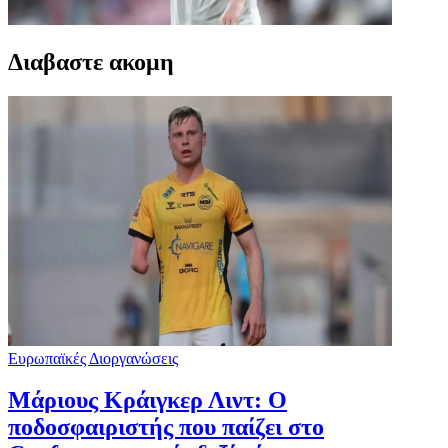
Διαβαστε ακομη
Ευρωπαϊκές Διοργανώσεις
Μάριους Κράιγκερ Λιντ: Ο
ποδοσφαιριστής που παίζει στο