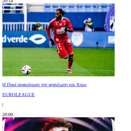
20:14
Η Παρί ανακοίνωσε την ανανέωση του Χομς
EUROLEAGUE
|
20:00