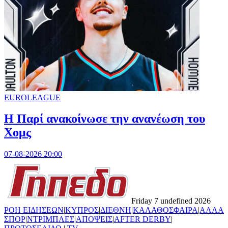
EUROLEAGUE
Η Παρί ανακοίνωσε την ανανέωση του
Χομς
07-08-2026 20:00
Friday 7 undefined 2026
ΡΟΗ ΕΙΔΗΣΕΩΝ
|
ΚΥΠΡΟΣ
|
ΔΙΕΘΝΗ
|
ΚΑΛΑΘΟΣΦΑΙΡΑ
|
ΑΛΛΑ
ΣΠΟΡ
|
ΝΤΡΙΜΠΛΕΣ
|
ΑΠΟΨΕΙΣ
|
AFTER DERBY
|