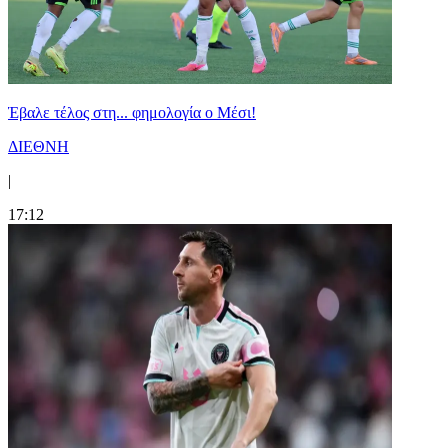
Έβαλε τέλος στη... φημολογία o Μέσι!
ΔΙΕΘΝΗ
|
17:12