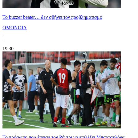
Το buzzer beater… δεν σβήνει τoν προβληματισμό
ΟΜΟΝΟΙΑ
|
19:30
Το πρόσωπο που έπεισε τον Ρόντρι να επιλέξει Μπαρτσελόνα