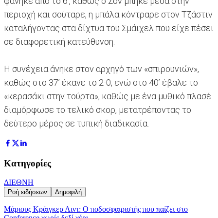
φάνηκε από το 6’, καθώς ο Σον μπήκε μέσα στην
περιοχή και σούταρε, η μπάλα κόντραρε στον Τζάστιν
καταλήγοντας στα δίχτυα του Σμάιχελ που είχε πέσει
σε διαφορετική κατεύθυνση.
Η συνέχεια άνηκε στον αρχηγό των «σπιρουνιών»,
καθώς στο 37’ έκανε το 2-0, ενώ στο 40’ έβαλε το
«κερασάκι στην τούρτα», καθώς με ένα μυθικό πλασέ
διαμόρφωσε το τελικό σκορ, μετατρέποντας το
δεύτερο μέρος σε τυπική διαδικασία.
Κατηγορίες
ΔΙΕΘΝΗ
Ροή ειδήσεων
Δημοφιλή
Μάριους Κράιγκερ Λιντ: Ο ποδοσφαιριστής που παίζει στο
Conference χωρίς δεξί χέρι