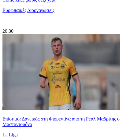
Ευρωπαϊκές Διοργανώσεις
|
20:30
Επίσημο: Δανεικός στη Φιορεντίνα από τη Ρεάλ Μαδρίτης ο
Μασταντουόνο
La Liga