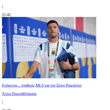
|
21:42
Επόμενος... σταθμός MLS για τον Σέρχι Ρομπέρτο
Άλλα Πρωταθλήματα
|