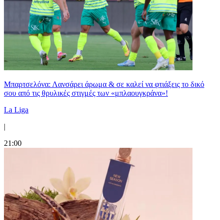
Μπαρτσελόνα: Λανσάρει άρωμα & σε καλεί να φτιάξεις το δικό
σου από τις θρυλικές στιγμές των «μπλαουγκράνα»!
La Liga
|
21:00