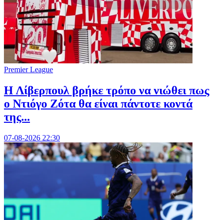
Premier League
Η Λίβερπουλ βρήκε τρόπο να νιώθει πως
ο Ντιόγο Ζότα θα είναι πάντοτε κοντά
της...
07-08-2026 22:30