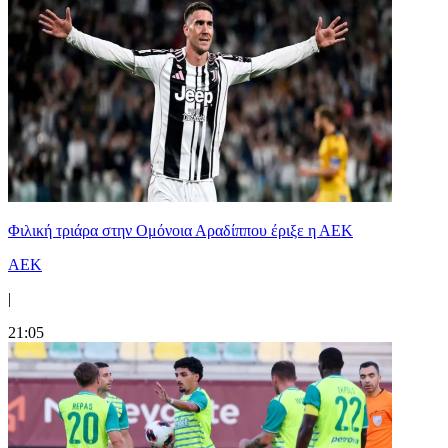
Φιλική τριάρα στην Ομόνοια Αραδίππου έριξε η ΑΕΚ
ΑΕΚ
|
21:05