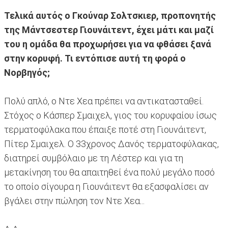
Τελικά αυτός ο Γκούναρ Σολτσκιερ, προπονητής
της Μάντσεστερ Γιουνάιτεντ, έχει μάτι και μαζί
του η ομάδα θα προχωρήσει για να φθάσει ξανά
στην κορυφή. Τι εντόπισε αυτή τη φορά ο
Νορβηγός;
Πολύ απλό, ο Ντε Χεα πρέπει να αντικατασταθεί.
Στόχος ο Κάσπερ Σμαιχελ, γιος του κορυφαίου ίσως
τερματοφύλακα που έπαιξε ποτέ στη Γιουνάιτεντ,
Πίτερ Σμαιχελ. Ο 33χρονος Δανός τερματοφύλακας,
διατηρεί συμβόλαιο με τη Λέστερ και για τη
μετακίνηση του θα απαιτηθεί ένα πολύ μεγάλο ποσό
το οποίο σίγουρα η Γιουνάιτεντ θα εξασφαλίσει αν
βγάλει στην πώληση τον Ντε Χεα...