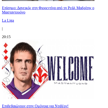
Επίσημο: Δανεικός στη Φιορεντίνα από τη Ρεάλ Μαδρίτης ο
Μασταντουόνο
La Liga
|
20:15
Επιβεβαιώνουν στην Ομόνοια για Ντιβέρν!