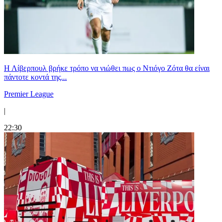
Η Λίβερπουλ βρήκε τρόπο να νιώθει πως ο Ντιόγο Ζότα θα είναι
πάντοτε κοντά της...
Premier League
|
22:30