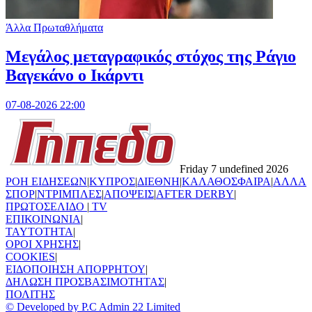
Άλλα Πρωταθλήματα
Μεγάλος μεταγραφικός στόχος της Ράγιο
Βαγεκάνο ο Ικάρντι
07-08-2026 22:00
Friday 7 undefined 2026
ΡΟΗ ΕΙΔΗΣΕΩΝ
|
ΚΥΠΡΟΣ
|
ΔΙΕΘΝΗ
|
ΚΑΛΑΘΟΣΦΑΙΡΑ
|
ΑΛΛΑ
ΣΠΟΡ
|
ΝΤΡΙΜΠΛΕΣ
|
ΑΠΟΨΕΙΣ
|
AFTER DERBY
|
ΠΡΩΤΟΣΕΛΙΔΟ
|
TV
ΕΠΙΚΟΙΝΩΝΙΑ
|
TAYTOTHTA
|
ΟΡΟΙ ΧΡΗΣΗΣ
|
COOKIES
|
ΕΙΔΟΠΟΙΗΣΗ ΑΠΟΡΡΗΤΟΥ
|
ΔΗΛΩΣΗ ΠΡΟΣΒΑΣΙΜΟΤΗΤΑΣ
|
ΠΟΛΙΤΗΣ
© Developed by P.C Admin 22 Limited