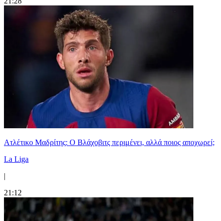
21:28
Ατλέτικο Μαδρίτης: Ο Βλάχοβιτς περιμένει, αλλά ποιος αποχωρεί;
La Liga
|
21:12