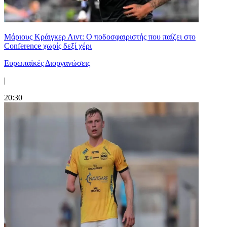
Μάριους Κράιγκερ Λιντ: Ο ποδοσφαιριστής που παίζει στο
Conference χωρίς δεξί χέρι
Ευρωπαϊκές Διοργανώσεις
|
20:30