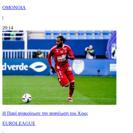
ΟΜΟΝΟΙΑ
|
20:14
Η Παρί ανακοίνωσε την ανανέωση του Χομς
EUROLEAGUE