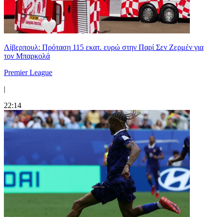
Λίβερπουλ: Πρόταση 115 εκατ. ευρώ στην Παρί Σεν Ζερμέν για
τον Μπαρκολά
Premier League
|
22:14