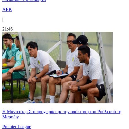
ΑΕΚ
|
21:46
Η Μάντεστερ Σίτι προχωράει με την απόκτηση του Ρούλι από τη
Μαρσέιγ
Premier League