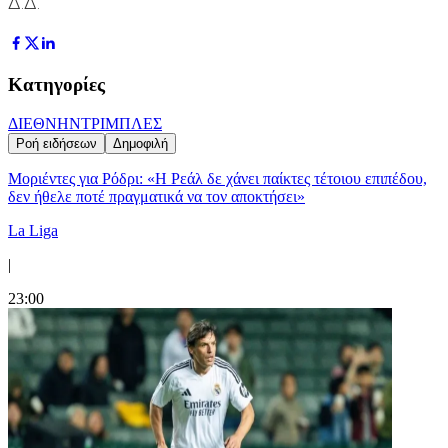
Δ.Δ.
Κατηγορίες
ΔΙΕΘΝΗ
ΝΤΡΙΜΠΛΕΣ
Ροή ειδήσεων
Δημοφιλή
Μοριέντες για Ρόδρι: «Η Ρεάλ δε χάνει παίκτες τέτοιου επιπέδου,
δεν ήθελε ποτέ πραγματικά να τον αποκτήσει»
La Liga
|
23:00