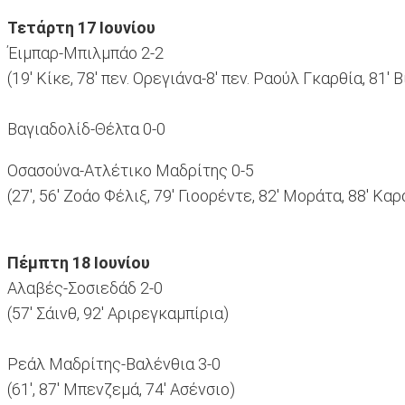
Τετάρτη 17 Ιουνίου
Έιμπαρ-Μπιλμπάο 2-2
(19' Κίκε, 78' πεν. Ορεγιάνα-8' πεν. Ραούλ Γκαρθία, 81' 
Βαγιαδολίδ-Θέλτα 0-0
Οσασούνα-Ατλέτικο Μαδρίτης 0-5
(27', 56' Ζοάο Φέλιξ, 79' Γιοορέντε, 82' Μοράτα, 88' Κα
Πέμπτη 18 Ιουνίου
Αλαβές-Σοσιεδάδ 2-0
(57' Σάινθ, 92' Αριρεγκαμπίρια)
Ρεάλ Μαδρίτης-Βαλένθια 3-0
(61', 87' Μπενζεμά, 74' Ασένσιο)