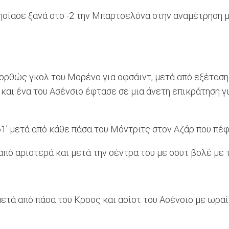
ησίασε ξανά στο -2 την Μπαρτσελόνα στην αναμέτρηση 
ορθώς γκολ του Μορένο για οφσάιντ, μετά από εξέταση 
και ένα του Ασένσιο έφτασε σε μια άνετη επικράτηση γ
1’ μετά από κάθε πάσα του Μόντριτς στον Αζάρ που πέφτ
πό αριστερά και μετά την σέντρα του με σουτ βολέ με τ
ετά από πάσα του Κροος και ασίστ του Ασένσιο με ωραί