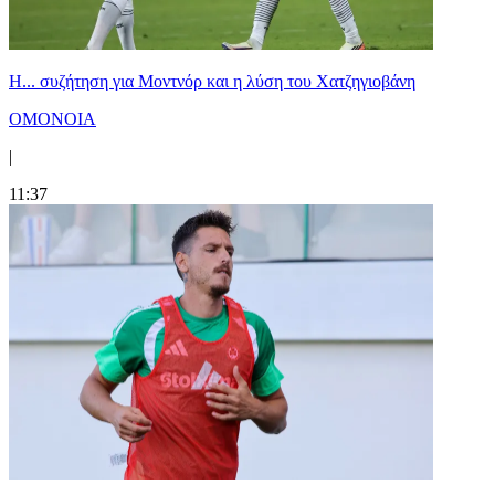
Η... συζήτηση για Μοντνόρ και η λύση του Χατζηγιοβάνη
ΟΜΟΝΟΙΑ
|
11:37