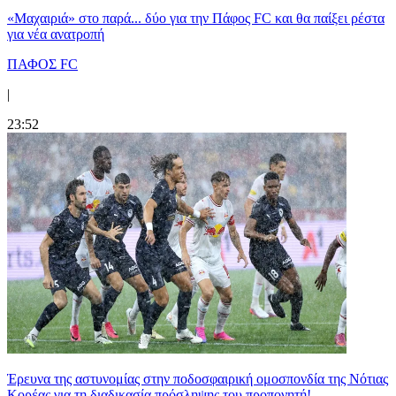
«Μαχαιριά» στο παρά... δύο για την Πάφος FC και θα παίξει ρέστα
για νέα ανατροπή
ΠΑΦΟΣ FC
|
23:52
Έρευνα της αστυνομίας στην ποδοσφαιρική ομοσπονδία της Νότιας
Κορέας για τη διαδικασία πρόσληψης του προπονητή!