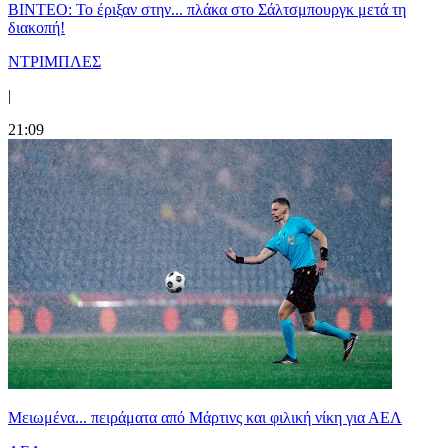
ΒΙΝΤΕΟ: Το έριξαν στην... πλάκα στο Σάλτσμπουργκ μετά τη
διακοπή!
ΝΤΡΙΜΠΛΕΣ
|
21:09
Μειωμένα... πειράματα από Μάρτινς και φιλική νίκη για ΑΕΛ