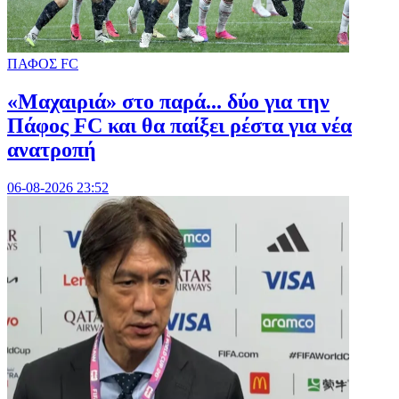
ΠΑΦΟΣ FC
«Μαχαιριά» στο παρά... δύο για την
Πάφος FC και θα παίξει ρέστα για νέα
ανατροπή
06-08-2026 23:52