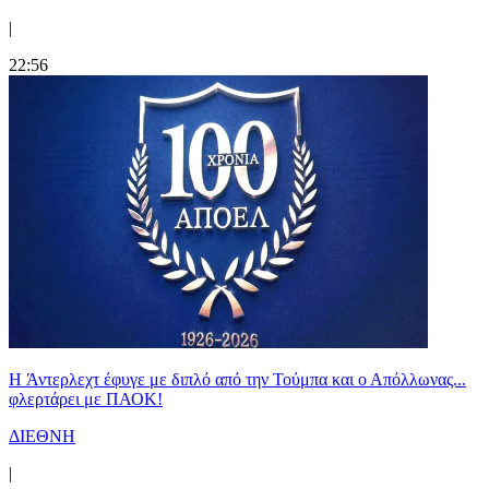
|
22:56
H Άντερλεχτ έφυγε με διπλό από την Τούμπα και ο Απόλλωνας...
φλερτάρει με ΠΑΟΚ!
ΔΙΕΘΝΗ
|