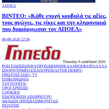
ΑΠΟΕΛ
ΒΙΝΤΕΟ: «Κάθε εποχή κουβαλά τις αξίες,
τους αγώνες, τις νίκες και την κληρονομιά
που διαμόρφωσαν τον ΑΠΟΕΛ»
06-08-2026 22:56
Thursday 6 undefined 2026
ΡΟΗ ΕΙΔΗΣΕΩΝ
|
ΚΥΠΡΟΣ
|
ΔΙΕΘΝΗ
|
ΚΑΛΑΘΟΣΦΑΙΡΑ
|
ΑΛΛΑ
ΣΠΟΡ
|
ΝΤΡΙΜΠΛΕΣ
|
ΑΠΟΨΕΙΣ
|
AFTER DERBY
|
ΠΡΩΤΟΣΕΛΙΔΟ
|
TV
ΕΠΙΚΟΙΝΩΝΙΑ
|
TAYTOTHTA
|
ΟΡΟΙ ΧΡΗΣΗΣ
|
COOKIES
|
ΕΙΔΟΠΟΙΗΣΗ ΑΠΟΡΡΗΤΟΥ
|
ΔΗΛΩΣΗ ΠΡΟΣΒΑΣΙΜΟΤΗΤΑΣ
|
ΠΟΛΙΤΗΣ