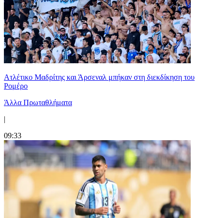
Ατλέτικο Μαδρίτης και Άρσεναλ μπήκαν στη διεκδίκηση του
Ρομέρο
Άλλα Πρωταθλήματα
|
09:33