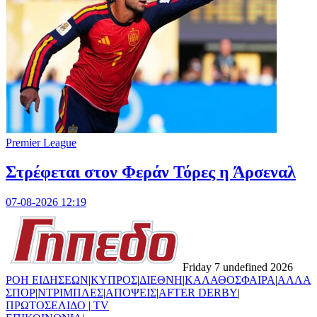
Premier League
Στρέφεται στον Φεράν Τόρες η Άρσεναλ
07-08-2026 12:19
Friday 7 undefined 2026
ΡΟΗ ΕΙΔΗΣΕΩΝ
|
ΚΥΠΡΟΣ
|
ΔΙΕΘΝΗ
|
ΚΑΛΑΘΟΣΦΑΙΡΑ
|
ΑΛΛΑ
ΣΠΟΡ
|
ΝΤΡΙΜΠΛΕΣ
|
ΑΠΟΨΕΙΣ
|
AFTER DERBY
|
ΠΡΩΤΟΣΕΛΙΔΟ
|
TV