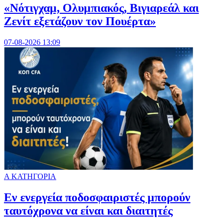
«Νότιγχαμ, Ολυμπιακός, Βιγιαρεάλ και
Ζενίτ εξετάζουν τον Πουέρτα»
07-08-2026 13:09
Α ΚΑΤΗΓΟΡΙΑ
Εν ενεργεία ποδοσφαιριστές μπορούν
ταυτόχρονα να είναι και διαιτητές