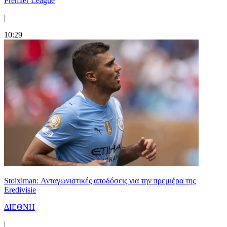
Premier League
|
10:29
Stoiximan: Ανταγωνιστικές αποδόσεις για την πρεμιέρα της
Eredivisie
ΔΙΕΘΝΗ
|