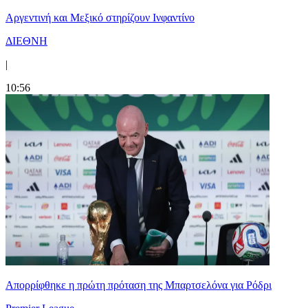
Αργεντινή και Μεξικό στηρίζουν Ινφαντίνο
ΔΙΕΘΝΗ
|
10:56
Απορρίφθηκε η πρώτη πρόταση της Μπαρτσελόνα για Ρόδρι