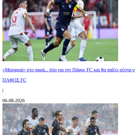
«Μαχαιριά» στο παρά... δύο για την Πάφος FC και θα παίξει ρέστα γ
ΠΑΦΟΣ FC
|
06-08-2026