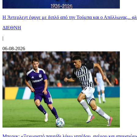
H Άντερλεχτ έφυγε με διπλό από την Τούμπα και ο Απόλλωνας... 
ΔΙΕΘΝΗ
|
06-08-2026
Μπεργκ: «Ξεχωριστό παιχνίδι λόγω γηπέδου, ανέμου και απουσιών