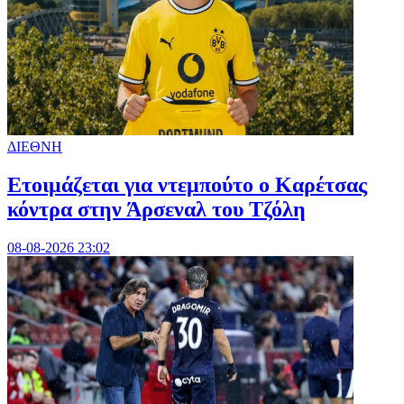
ΔΙΕΘΝΗ
Ετοιμάζεται για ντεμπούτο ο Καρέτσας
κόντρα στην Άρσεναλ του Τζόλη
08-08-2026 23:02