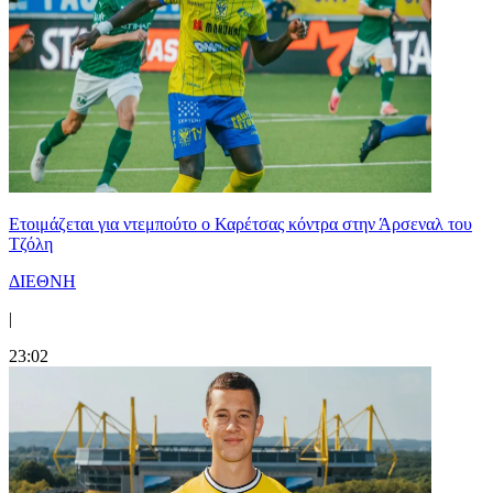
Ετοιμάζεται για ντεμπούτο ο Καρέτσας κόντρα στην Άρσεναλ του
Τζόλη
ΔΙΕΘΝΗ
|
23:02