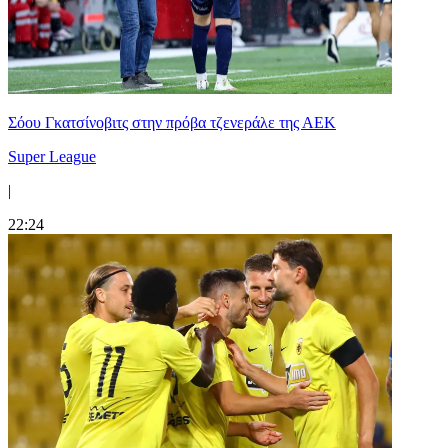
Σόου Γκατσίνοβιτς στην πρόβα τζενεράλε της ΑΕΚ
Super League
|
22:24