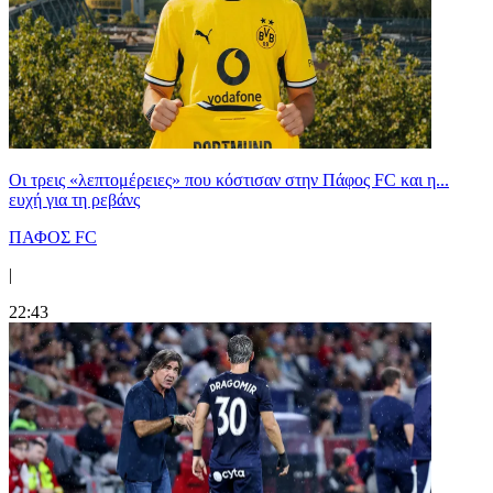
Οι τρεις «λεπτομέρειες» που κόστισαν στην Πάφος FC και η...
ευχή για τη ρεβάνς
ΠΑΦΟΣ FC
|
22:43