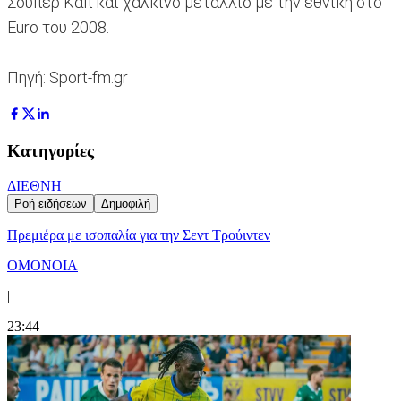
Σούπερ Καπ και χάλκινο μετάλλιο με την εθνική στο
Euro του 2008.
Πηγή: Sport-fm.gr
Κατηγορίες
ΔΙΕΘΝΗ
Ροή ειδήσεων
Δημοφιλή
Πρεμιέρα με ισοπαλία για την Σεντ Τρούιντεν
ΟΜΟΝΟΙΑ
|
23:44