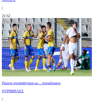
|
21:52
Πρώτο συναπάντημα ως... συγκάτοικοι
ΝΤΡΙΜΠΛΕΣ
|