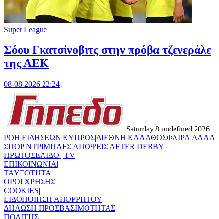
Super League
Σόου Γκατσίνοβιτς στην πρόβα τζενεράλε
της ΑΕΚ
08-08-2026 22:24
Saturday 8 undefined 2026
ΡΟΗ ΕΙΔΗΣΕΩΝ
|
ΚΥΠΡΟΣ
|
ΔΙΕΘΝΗ
|
ΚΑΛΑΘΟΣΦΑΙΡΑ
|
ΑΛΛΑ
ΣΠΟΡ
|
ΝΤΡΙΜΠΛΕΣ
|
ΑΠΟΨΕΙΣ
|
AFTER DERBY
|
ΠΡΩΤΟΣΕΛΙΔΟ
|
TV
ΕΠΙΚΟΙΝΩΝΙΑ
|
TAYTOTHTA
|
ΟΡΟΙ ΧΡΗΣΗΣ
|
COOKIES
|
ΕΙΔΟΠΟΙΗΣΗ ΑΠΟΡΡΗΤΟΥ
|
ΔΗΛΩΣΗ ΠΡΟΣΒΑΣΙΜΟΤΗΤΑΣ
|
ΠΟΛΙΤΗΣ