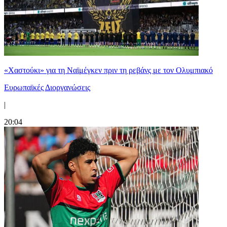
«Χαστούκι» για τη Ναϊμέγκεν πριν τη ρεβάνς με τον Ολυμπιακό
Ευρωπαϊκές Διοργανώσεις
|
20:04