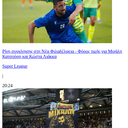
Ρίγη συγκίνησης στη Νέα Φιλαδέλφεια - Φόρος τιμής για Μιχάλη
Κατσούρη και Κώστα Λιάκκα
Super League
|
20:24