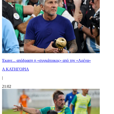
Έκανε... απόδραση η «συγκάτοικος» από την «Αρένα»
Α ΚΑΤΗΓΟΡΙΑ
|
21:02