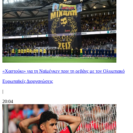
«Χαστούκι» για τη Ναϊμέγκεν πριν τη ρεβάνς με τον Ολυμπιακό
Ευρωπαϊκές Διοργανώσεις
|
20:04