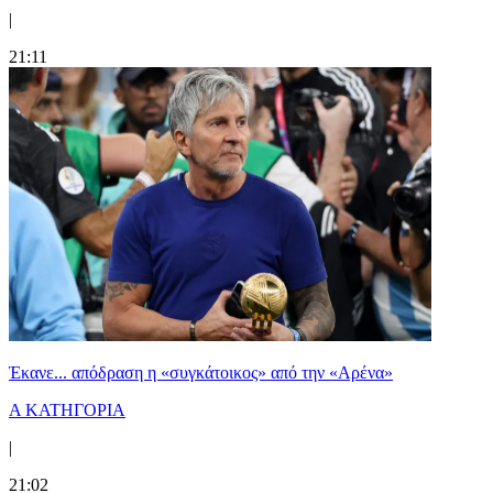
|
21:11
Έκανε... απόδραση η «συγκάτοικος» από την «Αρένα»
Α ΚΑΤΗΓΟΡΙΑ
|
21:02