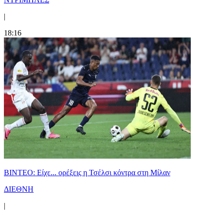
|
18:16
BINTEO: Είχε... ορέξεις η Τσέλσι κόντρα στη Μίλαν
ΔΙΕΘΝΗ
|