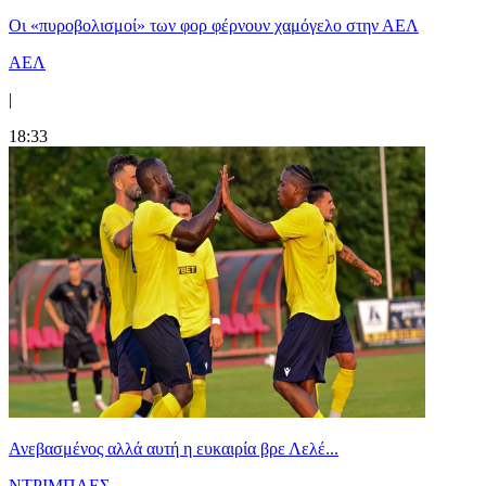
Οι «πυροβολισμοί» των φορ φέρνουν χαμόγελο στην ΑΕΛ
ΑΕΛ
|
18:33
Ανεβασμένος αλλά αυτή η ευκαιρία βρε Λελέ...
ΝΤΡΙΜΠΛΕΣ