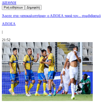
ΔΙΕΘΝΗ
Ροή ειδήσεων
Δημοφιλή
Άρεσε στα «αποκαλυπτήρια» ο ΑΠΟΕΛ παρά τον... συμβιβασμό
ΑΠΟΕΛ
|
21:52