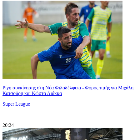
Ρίγη συγκίνησης στη Νέα Φιλαδέλφεια - Φόρος τιμής για Μιχάλη
Κατσούρη και Κώστα Λιάκκα
Super League
|
20:24