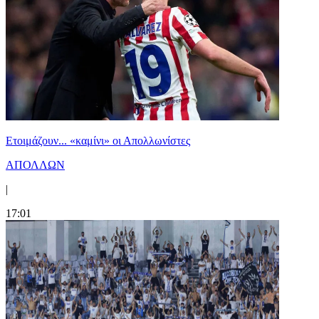
Ετοιμάζουν... «καμίνι» οι Απολλωνίστες
ΑΠΟΛΛΩΝ
|
17:01