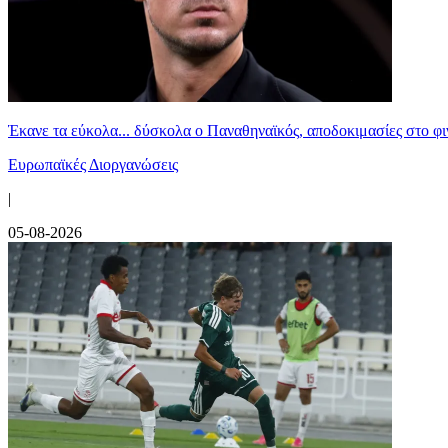
Έκανε τα εύκολα... δύσκολα ο Παναθηναϊκός, αποδοκιμασίες στο φ
Ευρωπαϊκές Διοργανώσεις
|
05-08-2026