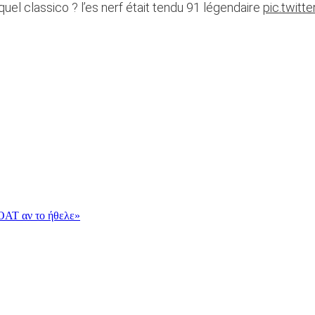
 classico ? l’es nerf était tendu 91 légendaire
pic.twit
OAT αν το ήθελε»