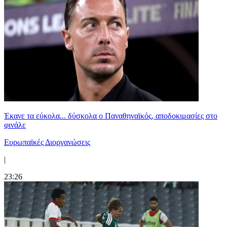
Έκανε τα εύκολα... δύσκολα ο Παναθηναϊκός, αποδοκιμασίες στο
φινάλε
Ευρωπαϊκές Διοργανώσεις
|
23:26