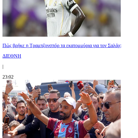
Πώς βρήκε η Τραμπζονσπόρ τα εκατομμύρια για τον Σαλάχ;
ΔΙΕΘΝΗ
|
23:02