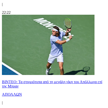
|
22:22
ΒΙΝΤΕΟ: Τα στιγμιότυπα από τη μεγάλη νίκη του Απόλλωνα επί
της Μπραν
ΑΠΟΛΛΩΝ
|