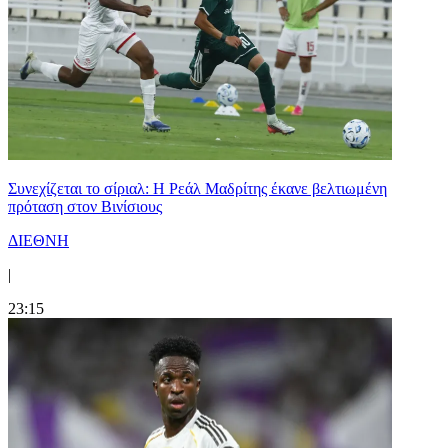
Συνεχίζεται το σίριαλ: Η Ρεάλ Μαδρίτης έκανε βελτιωμένη
πρόταση στον Βινίσιους
ΔΙΕΘΝΗ
|
23:15