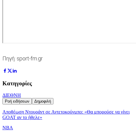
Πηγή: sport-fm.gr
Κατηγορίες
ΔΙΕΘΝΗ
Ροή ειδήσεων
Δημοφιλή
Αποθέωση Ντουράντ σε Αντετοκούνμπο: «Θα μπορούσε να γίνει
GOAT αν το ήθελε»
NBA