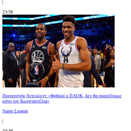
|
23:58
Προπονητής Άντερλεχτ: «Φαβορί ο ΠΑΟΚ, δεν θα προσέξουμε
μόνο τον Κωνσταντέλια»
Super League
|
23:48