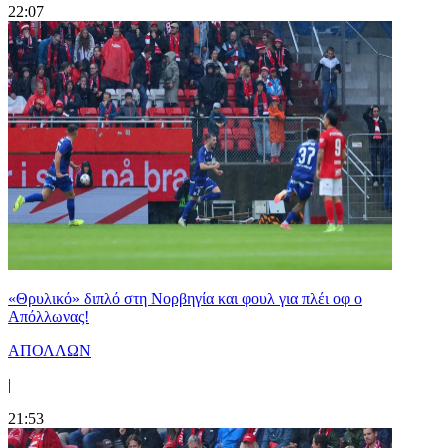
22:07
«Θρυλικό» διπλό στη Νορβηγία και φουλ για πλέι οφ ο
Απόλλωνας!
ΑΠΟΛΛΩΝ
|
21:53