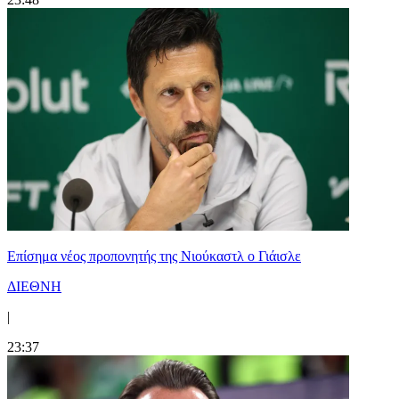
Επίσημα νέος προπονητής της Νιούκαστλ ο Γιάισλε
ΔΙΕΘΝΗ
|
23:37