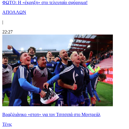
ΦΩΤΟ: Η «έκρηξη» στο τελευταίο σφύριγμα!
ΑΠΟΛΛΩΝ
|
22:27
Βραζιλιάνικο «στοπ» για τον Τσιτσιπά στο Μοντρεάλ
Τένις