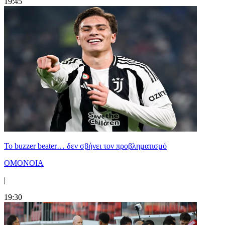
19:45
Το buzzer beater… δεν σβήνει τoν προβληματισμό
ΟΜΟΝΟΙΑ
|
19:30