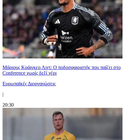
Μάριους Κράιγκερ Λιντ: Ο ποδοσφαιριστής που παίζει στο
Conference χωρίς δεξί χέρι
Ευρωπαϊκές Διοργανώσεις
|
20:30