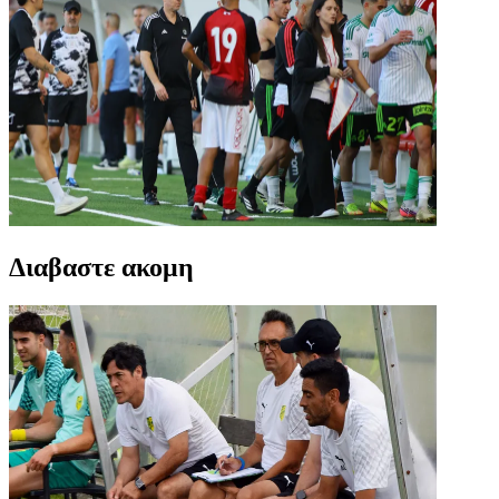
Διαβαστε ακομη