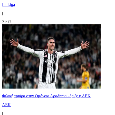
La Liga
|
21:12
Φιλική τριάρα στην Ομόνοια Αραδίππου έριξε η ΑΕΚ
ΑΕΚ
|