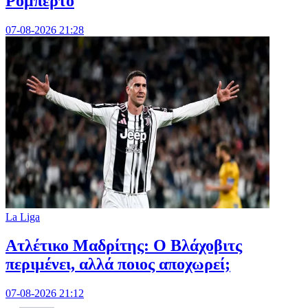
Ρομπέρτο
07-08-2026 21:28
La Liga
Ατλέτικο Μαδρίτης: Ο Βλάχοβιτς
περιμένει, αλλά ποιος αποχωρεί;
07-08-2026 21:12