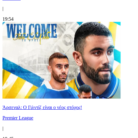
|
19:54
Άρσεναλ: Ο Γιλντίζ είναι ο νέος στόχος!
Premier League
|