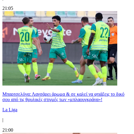
21:05
Μπαρτσελόνα: Λανσάρει άρωμα & σε καλεί να φτιάξεις το δικό
σου από τις θρυλικές στιγμές των «μπλαουγκράνα»!
La Liga
|
21:00