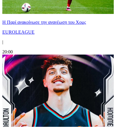
Η Παρί ανακοίνωσε την ανανέωση του Χομς
EUROLEAGUE
|
20:00