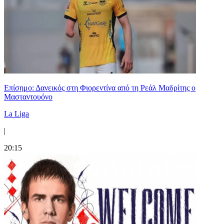
Επίσημο: Δανεικός στη Φιορεντίνα από τη Ρεάλ Μαδρίτης ο
Μασταντουόνο
La Liga
|
20:15