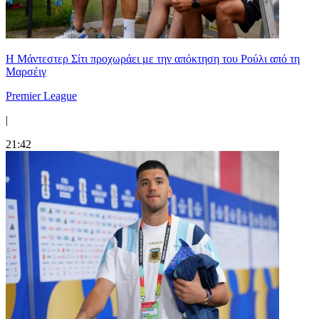
Η Μάντεστερ Σίτι προχωράει με την απόκτηση του Ρούλι από τη
Μαρσέιγ
Premier League
|
21:42