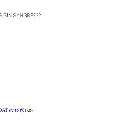
S SIN SANGRE???
OAT αν το ήθελε»