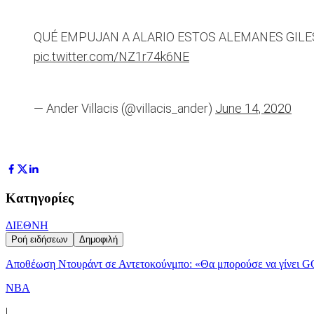
QUÉ EMPUJAN A ALARIO ESTOS ALEMANES GILE
pic.twitter.com/NZ1r74k6NE
— Ander Villacis (@villacis_ander)
June 14, 2020
Κατηγορίες
ΔΙΕΘΝΗ
Ροή ειδήσεων
Δημοφιλή
Αποθέωση Ντουράντ σε Αντετοκούνμπο: «Θα μπορούσε να γίνει G
NBA
|