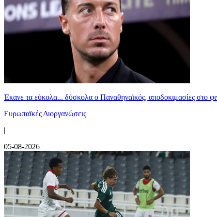
Έκανε τα εύκολα... δύσκολα ο Παναθηναϊκός, αποδοκιμασίες στο φ
Ευρωπαϊκές Διοργανώσεις
|
05-08-2026