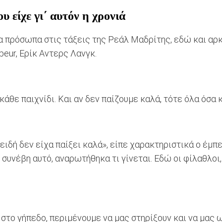
υ είχε γι΄ αυτόν η χρονιά
να πρόσωπα στις τάξεις της Ρεάλ Μαδρίτης, εδώ και αρκ
ubeur, Ερίκ Αντερς Λανγκ.
άθε παιχνίδι. Και αν δεν παίζουμε καλά, τότε όλα όσα 
ιδή δεν είχα παίξει καλά», είπε χαρακτηριστικά ο έμπ
συνέβη αυτό, αναρωτήθηκα τι γίνεται. Εδώ οι φίλαθλοι,
στο γήπεδο, περιμένουμε να μας στηρίξουν και να μας 