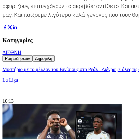
σφυρίζουν, επιτυγχάνουν το ακριβώς αντίθετο. Και αυ
μας. Και παίζουμε λιγότερο καλά, γεγονός που τους θ
Κατηγορίες
ΔΙΕΘΝΗ
Ροή ειδήσεων
Δημοφιλή
Μυστήριο με το μέλλον του Βινίσιους στη Ρεάλ - Διέγραψε όλες τις
La Liga
|
10:13