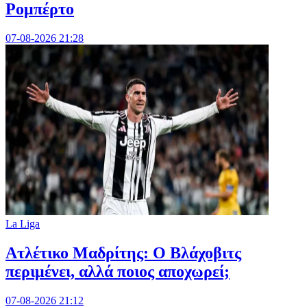
Ρομπέρτο
07-08-2026 21:28
La Liga
Ατλέτικο Μαδρίτης: Ο Βλάχοβιτς
περιμένει, αλλά ποιος αποχωρεί;
07-08-2026 21:12