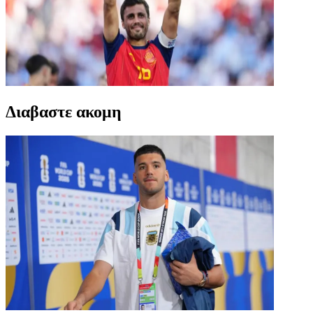
Διαβαστε ακομη