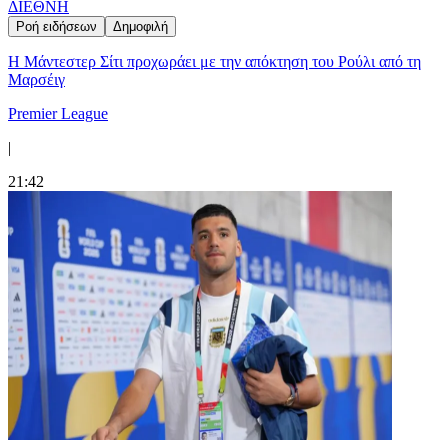
ΔΙΕΘΝΗ
Ροή ειδήσεων
Δημοφιλή
Η Μάντεστερ Σίτι προχωράει με την απόκτηση του Ρούλι από τη
Μαρσέιγ
Premier League
|
21:42