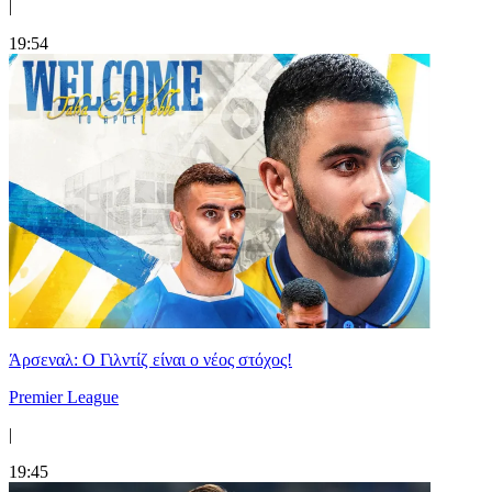
|
19:54
Άρσεναλ: Ο Γιλντίζ είναι ο νέος στόχος!
Premier League
|
19:45