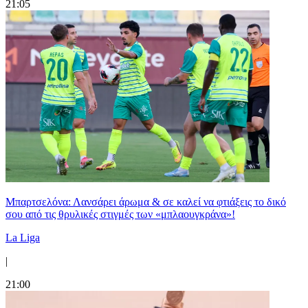
21:05
Μπαρτσελόνα: Λανσάρει άρωμα & σε καλεί να φτιάξεις το δικό
σου από τις θρυλικές στιγμές των «μπλαουγκράνα»!
La Liga
|
21:00