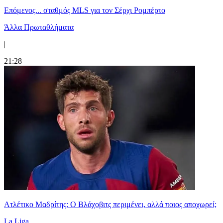
Επόμενος... σταθμός MLS για τον Σέρχι Ρομπέρτο
Άλλα Πρωταθλήματα
|
21:28
Ατλέτικο Μαδρίτης: Ο Βλάχοβιτς περιμένει, αλλά ποιος αποχωρεί;
La Liga