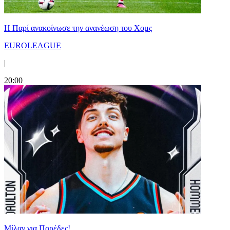
Η Παρί ανακοίνωσε την ανανέωση του Χομς
EUROLEAGUE
|
20:00
Μίλαν για Παρέδες!