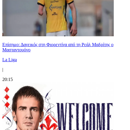
Επίσημο: Δανεικός στη Φιορεντίνα από τη Ρεάλ Μαδρίτης ο
Μασταντουόνο
La Liga
|
20:15