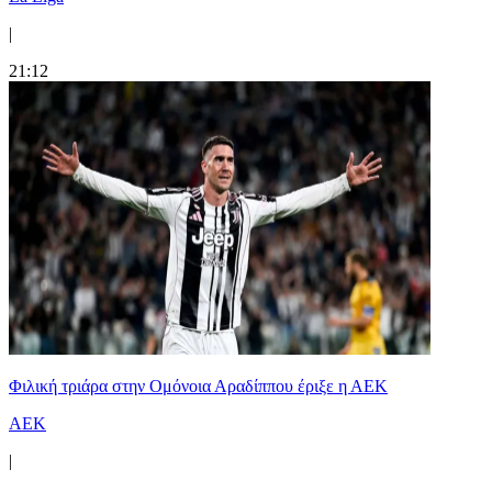
|
21:12
Φιλική τριάρα στην Ομόνοια Αραδίππου έριξε η ΑΕΚ
ΑΕΚ
|