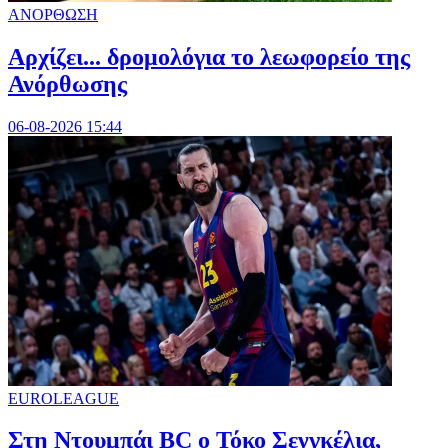
ΑΝΟΡΘΩΣΗ
Αρχίζει... δρομολόγια το λεωφορείο της
Ανόρθωσης
06-08-2026 15:44
EUROLEAGUE
Στη Nτουμπάι BC ο Τόκο Σενγκέλια,