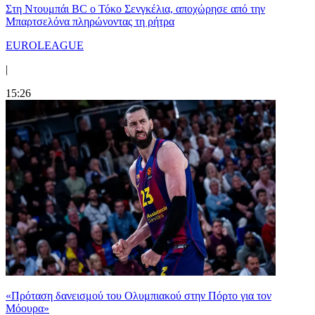
Στη Nτουμπάι BC ο Τόκο Σενγκέλια, αποχώρησε από την
Μπαρτσελόνα πληρώνοντας τη ρήτρα
EUROLEAGUE
|
15:26
«Πρόταση δανεισμού του Ολυμπιακού στην Πόρτο για τον
Μόουρα»