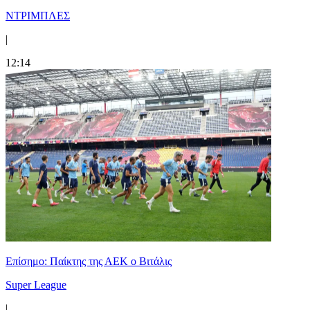
ΝΤΡΙΜΠΛΕΣ
|
12:14
Επίσημο: Παίκτης της ΑΕΚ ο Βιτάλις
Super League
|