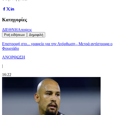
Κατηγορίες
ΔΙΕΘΝΗ
Αποψεις
Ροή ειδήσεων
Δημοφιλή
Επιστροφή στο... γραφείο για την Ανόρθωση - Μετρά αντίστροφα ο
Φουρτάδο
ΑΝΟΡΘΩΣΗ
|
16:22