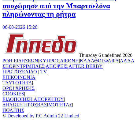
αποχώρησε από την Μπαρτσελόνα
πληρώνοντας τη ρήτρα
06-08-2026 15:26
Thursday 6 undefined 2026
ΡΟΗ ΕΙΔΗΣΕΩΝ
|
ΚΥΠΡΟΣ
|
ΔΙΕΘΝΗ
|
ΚΑΛΑΘΟΣΦΑΙΡΑ
|
ΑΛΛΑ
ΣΠΟΡ
|
ΝΤΡΙΜΠΛΕΣ
|
ΑΠΟΨΕΙΣ
|
AFTER DERBY
|
ΠΡΩΤΟΣΕΛΙΔΟ
|
TV
ΕΠΙΚΟΙΝΩΝΙΑ
|
TAYTOTHTA
|
ΟΡΟΙ ΧΡΗΣΗΣ
|
COOKIES
|
ΕΙΔΟΠΟΙΗΣΗ ΑΠΟΡΡΗΤΟΥ
|
ΔΗΛΩΣΗ ΠΡΟΣΒΑΣΙΜΟΤΗΤΑΣ
|
ΠΟΛΙΤΗΣ
© Developed by P.C Admin 22 Limited