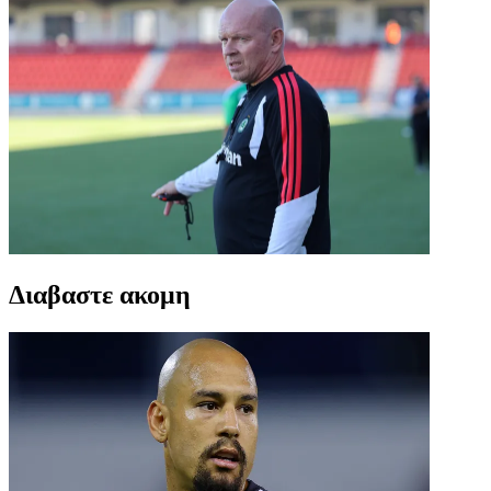
Διαβαστε ακομη