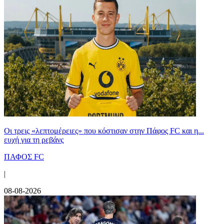
Οι τρεις «λεπτομέρειες» που κόστισαν στην Πάφος FC και η...
ευχή για τη ρεβάνς
ΠΑΦΟΣ FC
|
08-08-2026