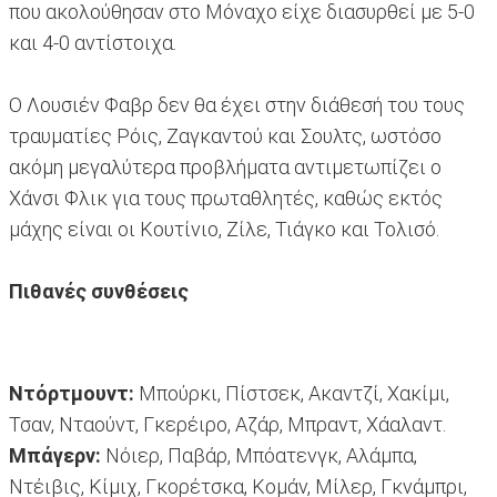
που ακολούθησαν στο Μόναχο είχε διασυρθεί με 5-0
και 4-0 αντίστοιχα.
O Λουσιέν Φαβρ δεν θα έχει στην διάθεσή του τους
τραυματίες Ρόις, Ζαγκαντού και Σουλτς, ωστόσο
ακόμη μεγαλύτερα προβλήματα αντιμετωπίζει ο
Χάνσι Φλικ για τους πρωταθλητές, καθώς εκτός
μάχης είναι οι Κουτίνιο, Ζίλε, Τιάγκο και Τολισό.
Πιθανές συνθέσεις
Ντόρτμουντ:
Μπούρκι, Πίστσεκ, Ακαντζί, Χακίμι,
Τσαν, Νταούντ, Γκερέιρο, Αζάρ, Μπραντ, Χάαλαντ.
Μπάγερν:
Νόιερ, Παβάρ, Μπόατενγκ, Αλάμπα,
Ντέιβις, Κίμιχ, Γκορέτσκα, Κομάν, Μίλερ, Γκνάμπρι,