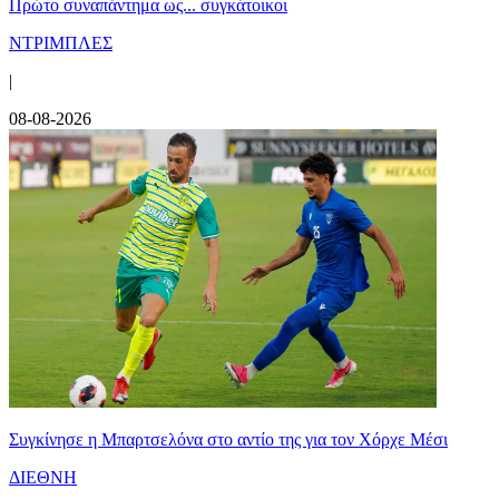
Πρώτο συναπάντημα ως... συγκάτοικοι
ΝΤΡΙΜΠΛΕΣ
|
08-08-2026
Συγκίνησε η Μπαρτσελόνα στο αντίο της για τον Χόρχε Μέσι
ΔΙΕΘΝΗ