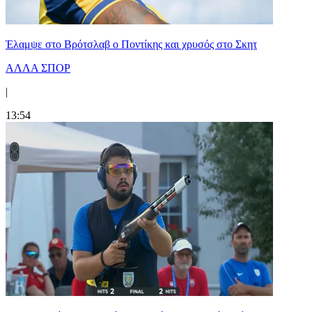
Έλαμψε στο Βρότσλαβ ο Ποντίκης και χρυσός στο Σκητ
ΑΛΛΑ ΣΠΟΡ
|
13:54