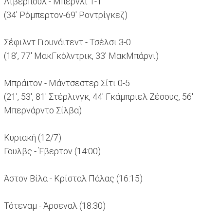
Λίβερπουλ - Μπέρνλι 1-1
(34' Ρόμπερτον-69' Ροντρίγκεζ)
Σέφιλντ Γιουνάιτεντ - Τσέλσι 3-0
(18', 77' ΜακΓκόλντρικ, 33' ΜακΜπάρνι)
Μπράιτον - Μάντσεστερ Σίτι 0-5
(21', 53', 81' Στέρλινγκ, 44' Γκάμπριελ Ζέσους, 56'
Μπερνάρντο Σίλβα)
Κυριακή (12/7)
Γουλβς - Έβερτον (14:00)
Άστον Βίλα - Κρίσταλ Πάλας (16:15)
Τότεναμ - Άρσεναλ (18:30)