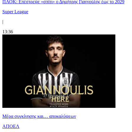
ΠΑΟΚ: Επέστρεψε «σπίτι» ο Δημήτρης Γιαννούλης έως το 2029
Super League
|
13:36
Mέρα συγκίνησης και… αποκαλύψεων
ΑΠΟΕΛ