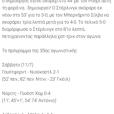
ο δημιουργός έγινε σκόρερ στο 44' με τον Ρόδρι αυτή
τη φορά να... δημιουργεί! Ο Στέρλινγκ σκόραρε εκ
νέου στο 53' για το 3-0, με τον Μπερνάρντο Σίλβα να
σκοράρει τρία λεπτά μετά για το 4-0. Το τελικό 5-0
διαμόρφωσε ο Στέρλινγκ στο 81ο λεπτό,
πετυχαίνοντας παράλληλα χατ-τρικ στον αγώνα.
Το πρόγραμμα της 35ης αγωνιστικής
Σάββατο (11/7)
Γουότφορντ - Νιούκαστλ 2-1
(52' πεν., 82' πεν. Ντίνι - 23' Γκέιλ)
Νόριτς - Γουέστ Χαμ 0-4
(11', 45'+1', 54' 74' Αντόνιο)