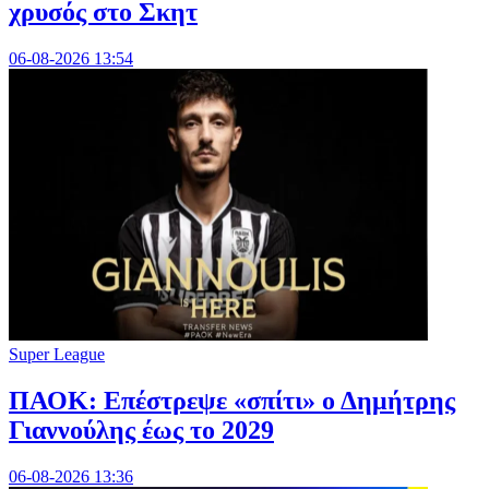
χρυσός στο Σκητ
06-08-2026 13:54
Super League
ΠΑΟΚ: Επέστρεψε «σπίτι» ο Δημήτρης
Γιαννούλης έως το 2029
06-08-2026 13:36