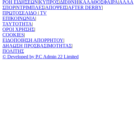
ΡΟΗ ΕΙΔΗΣΕΩΝ
|
ΚΥΠΡΟΣ
|
ΔΙΕΘΝΗ
|
ΚΑΛΑΘΟΣΦΑΙΡΑ
|
ΑΛΛΑ
ΣΠΟΡ
|
ΝΤΡΙΜΠΛΕΣ
|
ΑΠΟΨΕΙΣ
|
AFTER DERBY
|
ΠΡΩΤΟΣΕΛΙΔΟ
|
TV
ΕΠΙΚΟΙΝΩΝΙΑ
|
TAYTOTHTA
|
ΟΡΟΙ ΧΡΗΣΗΣ
|
COOKIES
|
ΕΙΔΟΠΟΙΗΣΗ ΑΠΟΡΡΗΤΟΥ
|
ΔΗΛΩΣΗ ΠΡΟΣΒΑΣΙΜΟΤΗΤΑΣ
|
ΠΟΛΙΤΗΣ
© Developed by P.C Admin 22 Limited