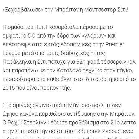
«Ξεχαρβάλωσε» την Μπράιτον η Μάντσεστερ Σίτι!
Η ομάδα του Πεπ Γκουαρδιόλα πέρασε με το
εμφατικό 5-0 από την έδρα των «γλάρων» και
επέστρεψε στις εκτός έδρας νίκες στην Premier
League μετά από τρεις διαδοχικές ήττες.
Παράλληλα, η Σίτι πέτυχε για 32η φορά τέσσερα γκολ
και παραπάνω με τον Καταλανό τεχνικό στον πάγκο,
περισσότερα από κάθε άλλη στο ίδιο διάστημα από το
2016 που είναι προπονητής.
Στα αμιγώς αγωνιστικά, η Μάντσεστερ Σίτι δεν
άφησε κανένα περιθώριο αντίδρασης στην Μπράιτον.
Ο Ραχίμ Στέρλινγκ έδωσε προβάδισμα στο 21ο λεπτό
στην Σίτι μετά την ασίστ του Γκάμπριελ Ζέσους, ενώ