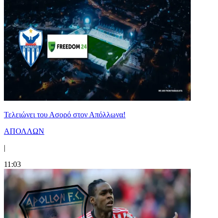
Τελειώνει του Ασορό στον Απόλλωνα!
ΑΠΟΛΛΩΝ
|
11:03