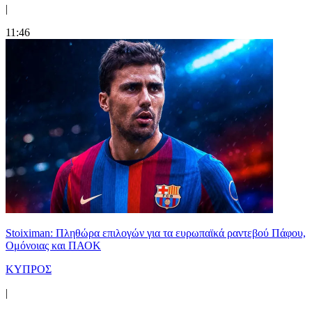
|
11:46
Stoiximan: Πληθώρα επιλογών για τα ευρωπαϊκά ραντεβού Πάφου,
Ομόνοιας και ΠΑΟΚ
ΚΥΠΡΟΣ
|