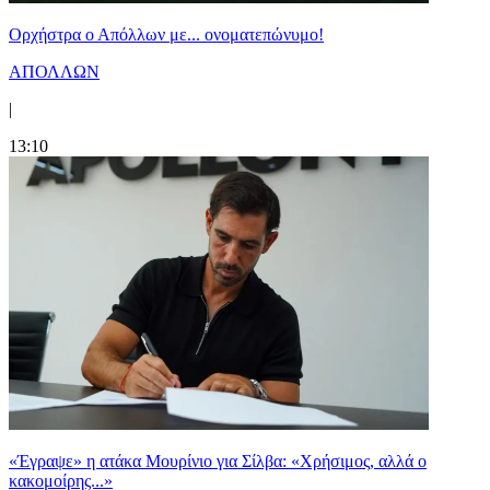
Ορχήστρα o Aπόλλων με... ονοματεπώνυμο!
ΑΠΟΛΛΩΝ
|
13:10
«Έγραψε» η ατάκα Μουρίνιο για Σίλβα: «Χρήσιμος, αλλά ο
κακομοίρης...»