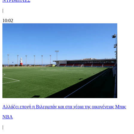
ΝΤΡΙΜΠΛΕΣ
|
10:02
Aλλάζει εποχή η Βιλερμπάν και στα χέρια της οικογένειας Μπας
NBA
|