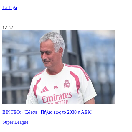
La Liga
|
12:52
ΒΙΝΤΕΟ: «Έδεσε» Πήλιο έως το 2030 η ΑΕΚ!
Super League