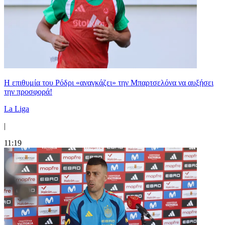
Η επιθυμία του Ρόδρι «αναγκάζει» την Μπαρτσελόνα να αυξήσει
την προσφορά!
La Liga
|
11:19