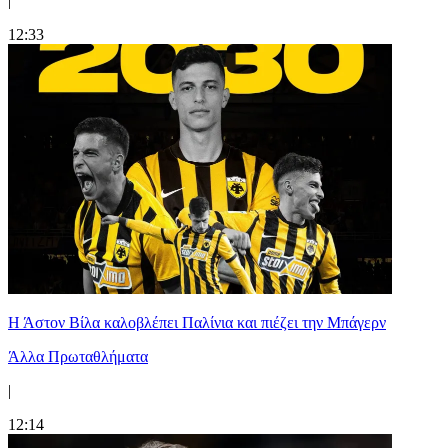
|
12:33
Η Άστον Βίλα καλοβλέπει Παλίνια και πιέζει την Μπάγερν
Άλλα Πρωταθλήματα
|
12:14