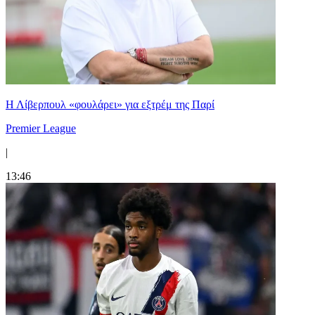
Η Λίβερπουλ «φουλάρει» για εξτρέμ της Παρί
Premier League
|
13:46