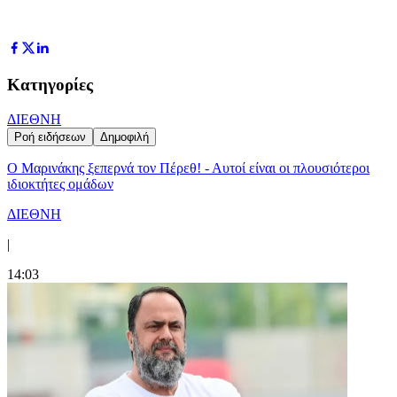
Κατηγορίες
ΔΙΕΘΝΗ
Ροή ειδήσεων
Δημοφιλή
Ο Μαρινάκης ξεπερνά τον Πέρεθ! - Αυτοί είναι οι πλουσιότεροι
ιδιοκτήτες ομάδων
ΔΙΕΘΝΗ
|
14:03