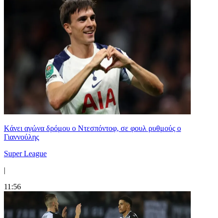
Kάνει αγώνα δρόμου ο Ντεσπόντοφ, σε φουλ ρυθμούς ο
Γιαννούλης
Super League
|
11:56