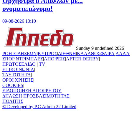
Ορχήστρα o Aπόλλων με...
ονοματεπώνυμο!
09-08-2026 13:10
Sunday 9 undefined 2026
ΡΟΗ ΕΙΔΗΣΕΩΝ
|
ΚΥΠΡΟΣ
|
ΔΙΕΘΝΗ
|
ΚΑΛΑΘΟΣΦΑΙΡΑ
|
ΑΛΛΑ
ΣΠΟΡ
|
ΝΤΡΙΜΠΛΕΣ
|
ΑΠΟΨΕΙΣ
|
AFTER DERBY
|
ΠΡΩΤΟΣΕΛΙΔΟ
|
TV
ΕΠΙΚΟΙΝΩΝΙΑ
|
TAYTOTHTA
|
ΟΡΟΙ ΧΡΗΣΗΣ
|
COOKIES
|
ΕΙΔΟΠΟΙΗΣΗ ΑΠΟΡΡΗΤΟΥ
|
ΔΗΛΩΣΗ ΠΡΟΣΒΑΣΙΜΟΤΗΤΑΣ
|
ΠΟΛΙΤΗΣ
© Developed by P.C Admin 22 Limited