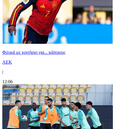
Φιλικά με κριτήριο για... κάποιους
ΑΕΚ
|
12:06