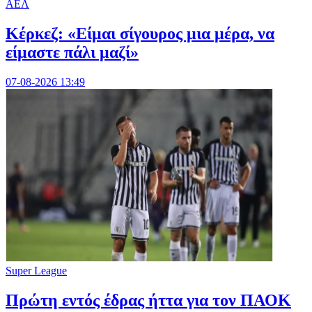
ΑΕΛ
Κέρκεζ: «Είμαι σίγουρος μια μέρα, να
είμαστε πάλι μαζί»
07-08-2026 13:49
Super League
Πρώτη εντός έδρας ήττα για τον ΠΑΟΚ