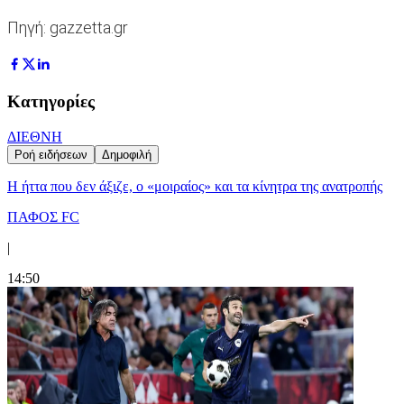
Πηγή: gazzetta.gr
Κατηγορίες
ΔΙΕΘΝΗ
Ροή ειδήσεων
Δημοφιλή
Η ήττα που δεν άξιζε, ο «μοιραίος» και τα κίνητρα της ανατροπής
ΠΑΦΟΣ FC
|
14:50