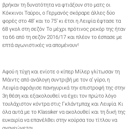
βρήκαν τη δυνατότητα να φτιάξουν στο ματς οι
Κόκκινοι Ταύροι, ο Γερμανός σκόραρε άλλες δύο
φορές στο 48' και το 75' κι έτσι η Λειψία έφτασε τα
68 γκολ στη σεζόν. Το μέχρι πρότινος ρεκόρ της ήταν
τα 66 από τη σεζόν 2016/17 και πλέον το έσπασε με
επτά αγωνιστικές να απομένουν!
Αφού η τύχη και ενίοτε ο κίπερ Μίλερ γλίτωσαν τη
Μάιντς από ανάλογη συντριβή με τον α' γύρο, η
Λειψία σφράγισε πανηγυρικά την επιστροφή της στην
3η θέση και εξακολουθεί να έχει τον πρώτο λόγο
τουλάχιστον κόντρα στις Γκλάντμπαχ και Λειψία. Κι
όλα αυτά με το Klassiker να ακολουθεί και τη δική της
ευκαιρία να επανέλθει στην κούρσα του τίτλου να
ανανεώνεται.