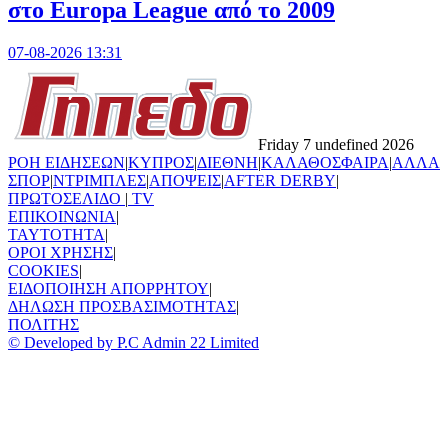
στο Europa League από το 2009
07-08-2026 13:31
Friday 7 undefined 2026
ΡΟΗ ΕΙΔΗΣΕΩΝ
|
ΚΥΠΡΟΣ
|
ΔΙΕΘΝΗ
|
ΚΑΛΑΘΟΣΦΑΙΡΑ
|
ΑΛΛΑ
ΣΠΟΡ
|
ΝΤΡΙΜΠΛΕΣ
|
ΑΠΟΨΕΙΣ
|
AFTER DERBY
|
ΠΡΩΤΟΣΕΛΙΔΟ
|
TV
ΕΠΙΚΟΙΝΩΝΙΑ
|
TAYTOTHTA
|
ΟΡΟΙ ΧΡΗΣΗΣ
|
COOKIES
|
ΕΙΔΟΠΟΙΗΣΗ ΑΠΟΡΡΗΤΟΥ
|
ΔΗΛΩΣΗ ΠΡΟΣΒΑΣΙΜΟΤΗΤΑΣ
|
ΠΟΛΙΤΗΣ
© Developed by P.C Admin 22 Limited