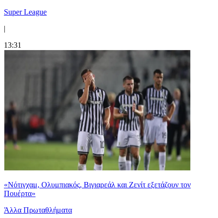
Super League
|
13:31
«Νότιγχαμ, Ολυμπιακός, Βιγιαρεάλ και Ζενίτ εξετάζουν τον
Πουέρτα»
Άλλα Πρωταθλήματα