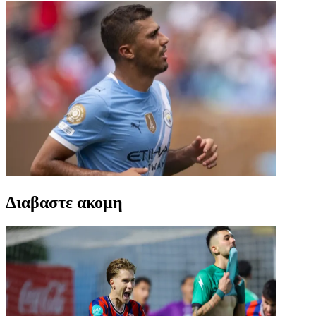
Διαβαστε ακομη