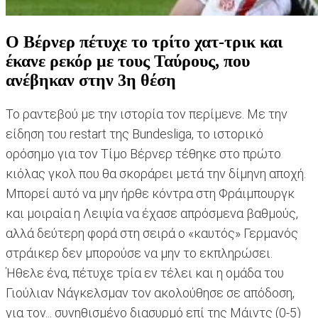
Ο Βέρνερ πέτυχε το τρίτο χατ-τρικ και
έκανε ρεκόρ με τους Ταύρους, που
ανέβηκαν στην 3η θέση
Το ραντεβού με την ιστορία τον περίμενε. Με την
είδηση του restart της Bundesliga, το ιστορικό
ορόσημο για τον Τίμο Βέρνερ τέθηκε στο πρώτο
κιόλας γκολ που θα σκοράρει μετά την δίμηνη αποχή.
Μπορεί αυτό να μην ήρθε κόντρα στη Φράιμπουργκ
και μοιραία η Λειψία να έχασε απρόσμενα βαθμούς,
αλλά δεύτερη φορά στη σειρά ο «καυτός» Γερμανός
στράικερ δεν μπορούσε να μην το εκπληρώσει.
Ήθελε ένα, πέτυχε τρία εν τέλει και η ομάδα του
Γιούλιαν Νάγκελσμαν τον ακολούθησε σε απόδοση,
για τον... συνηθισμένο διασυρμό επί της Μάιντς (0-5)