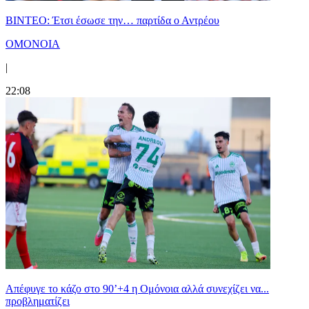
ΒΙΝΤΕΟ: Έτσι έσωσε την… παρτίδα ο Αντρέου
ΟΜΟΝΟΙΑ
|
22:08
Απέφυγε το κάζο στο 90’+4 η Ομόνοια αλλά συνεχίζει να...
προβληματίζει