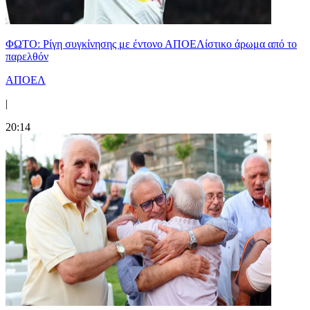
ΦΩΤΟ: Ρίγη συγκίνησης με έντονο ΑΠΟΕΛίστικο άρωμα από το
παρελθόν
ΑΠΟΕΛ
|
20:14