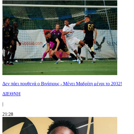
Δεν πάει πουθενά ο Βινίσιους - Μένει Μαδρίτη μέχρι το 2032!
ΔΙΕΘΝΗ
|
21:28