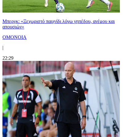
Μπεργκ: «Ξεχωριστό παιχνίδι λόγω γηπέδου, ανέμου και
απουσιών»
ΟΜΟΝΟΙΑ
|
22:29