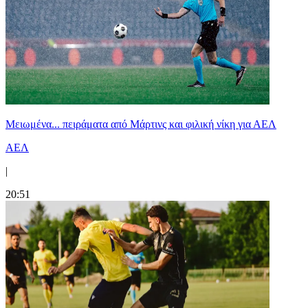
Μειωμένα... πειράματα από Μάρτινς και φιλική νίκη για ΑΕΛ
ΑΕΛ
|
20:51