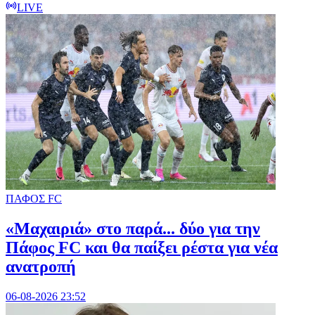
LIVE
ΠΑΦΟΣ FC
«Μαχαιριά» στο παρά... δύο για την
Πάφος FC και θα παίξει ρέστα για νέα
ανατροπή
06-08-2026 23:52