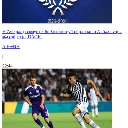
H Άντερλεχτ έφυγε με διπλό από την Τούμπα και ο Απόλλωνας...
φλερτάρει με ΠΑΟΚ!
ΔΙΕΘΝΗ
|
22:44