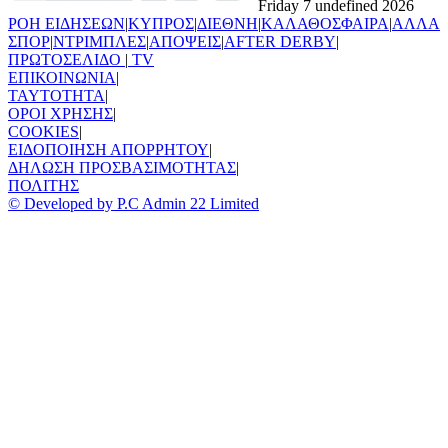
Friday 7 undefined 2026
ΡΟΗ ΕΙΔΗΣΕΩΝ
|
ΚΥΠΡΟΣ
|
ΔΙΕΘΝΗ
|
ΚΑΛΑΘΟΣΦΑΙΡΑ
|
ΑΛΛΑ
ΣΠΟΡ
|
ΝΤΡΙΜΠΛΕΣ
|
ΑΠΟΨΕΙΣ
|
AFTER DERBY
|
ΠΡΩΤΟΣΕΛΙΔΟ
|
TV
ΕΠΙΚΟΙΝΩΝΙΑ
|
TAYTOTHTA
|
ΟΡΟΙ ΧΡΗΣΗΣ
|
COOKIES
|
ΕΙΔΟΠΟΙΗΣΗ ΑΠΟΡΡΗΤΟΥ
|
ΔΗΛΩΣΗ ΠΡΟΣΒΑΣΙΜΟΤΗΤΑΣ
|
ΠΟΛΙΤΗΣ
© Developed by P.C Admin 22 Limited