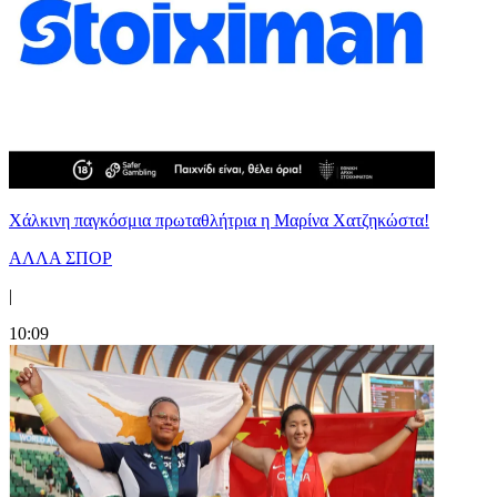
Χάλκινη παγκόσμια πρωταθλήτρια η Μαρίνα Χατζηκώστα!
ΑΛΛΑ ΣΠΟΡ
|
10:09