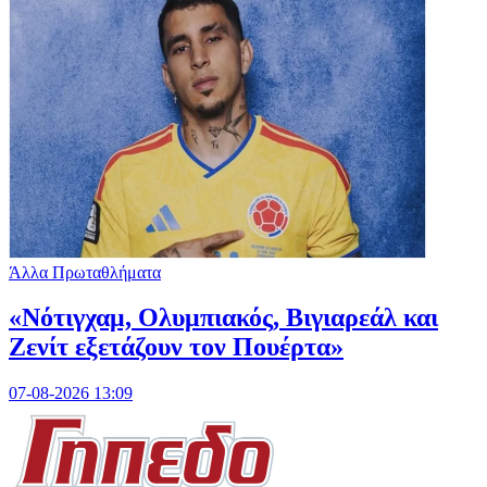
Άλλα Πρωταθλήματα
«Νότιγχαμ, Ολυμπιακός, Βιγιαρεάλ και
Ζενίτ εξετάζουν τον Πουέρτα»
07-08-2026 13:09