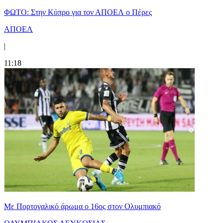
ΦΩΤΟ: Στην Κύπρο για τον ΑΠΟΕΛ ο Πέρες
ΑΠΟΕΛ
|
11:18
Με Πορτογαλικό άρωμα ο 16ος στον Ολυμπιακό