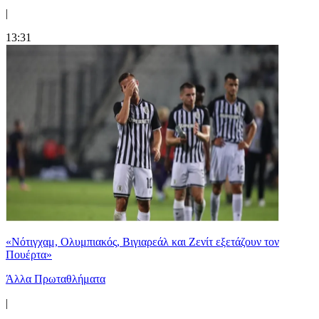
|
13:31
«Νότιγχαμ, Ολυμπιακός, Βιγιαρεάλ και Ζενίτ εξετάζουν τον
Πουέρτα»
Άλλα Πρωταθλήματα
|