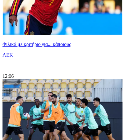
Φιλικά με κριτήριο για... κάποιους
ΑΕΚ
|
12:06