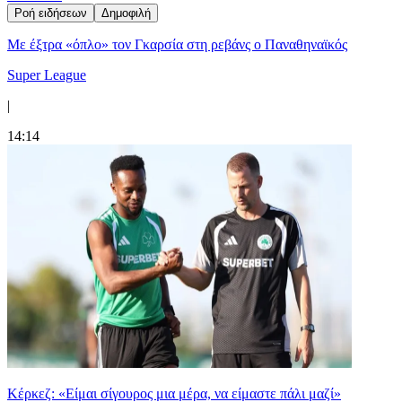
Ροή ειδήσεων
Δημοφιλή
Mε έξτρα «όπλο» τον Γκαρσία στη ρεβάνς ο Παναθηναϊκός
Super League
|
14:14
Κέρκεζ: «Είμαι σίγουρος μια μέρα, να είμαστε πάλι μαζί»