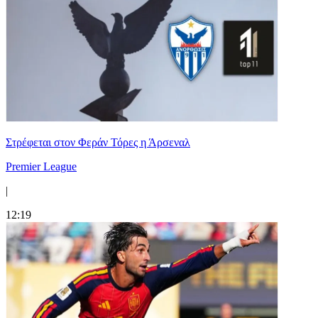
Στρέφεται στον Φεράν Τόρες η Άρσεναλ
Premier League
|
12:19