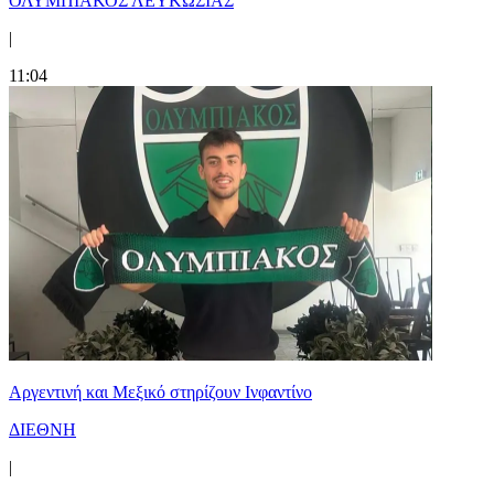
ΟΛΥΜΠΙΑΚΟΣ ΛΕΥΚΩΣΙΑΣ
|
11:04
Αργεντινή και Μεξικό στηρίζουν Ινφαντίνο
ΔΙΕΘΝΗ
|