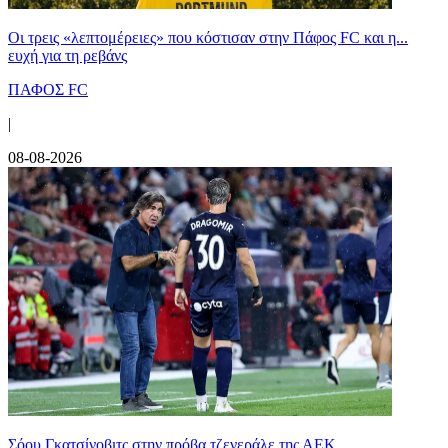
Οι τρεις «λεπτομέρειες» που κόστισαν στην Πάφος FC και η...
ευχή για τη ρεβάνς
ΠΑΦΟΣ FC
|
08-08-2026
Σόου Γκατσίνοβιτς στην πρόβα τζενεράλε της ΑΕΚ