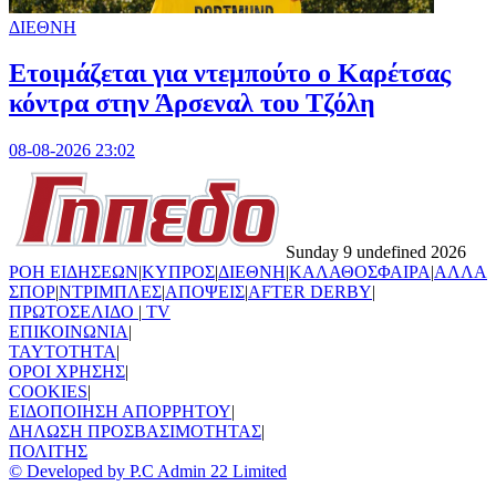
ΔΙΕΘΝΗ
Ετοιμάζεται για ντεμπούτο ο Καρέτσας
κόντρα στην Άρσεναλ του Τζόλη
08-08-2026 23:02
Sunday 9 undefined 2026
ΡΟΗ ΕΙΔΗΣΕΩΝ
|
ΚΥΠΡΟΣ
|
ΔΙΕΘΝΗ
|
ΚΑΛΑΘΟΣΦΑΙΡΑ
|
ΑΛΛΑ
ΣΠΟΡ
|
ΝΤΡΙΜΠΛΕΣ
|
ΑΠΟΨΕΙΣ
|
AFTER DERBY
|
ΠΡΩΤΟΣΕΛΙΔΟ
|
TV
ΕΠΙΚΟΙΝΩΝΙΑ
|
TAYTOTHTA
|
ΟΡΟΙ ΧΡΗΣΗΣ
|
COOKIES
|
ΕΙΔΟΠΟΙΗΣΗ ΑΠΟΡΡΗΤΟΥ
|
ΔΗΛΩΣΗ ΠΡΟΣΒΑΣΙΜΟΤΗΤΑΣ
|
ΠΟΛΙΤΗΣ
© Developed by P.C Admin 22 Limited