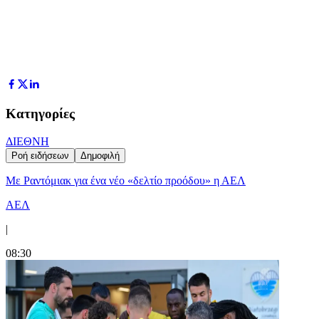
Κατηγορίες
ΔΙΕΘΝΗ
Ροή ειδήσεων
Δημοφιλή
Με Ραντόμιακ για ένα νέο «δελτίο προόδου» η ΑΕΛ
ΑΕΛ
|
08:30