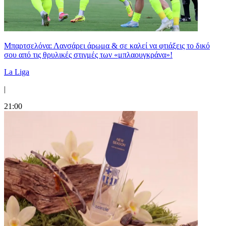
Μπαρτσελόνα: Λανσάρει άρωμα & σε καλεί να φτιάξεις το δικό
σου από τις θρυλικές στιγμές των «μπλαουγκράνα»!
La Liga
|
21:00