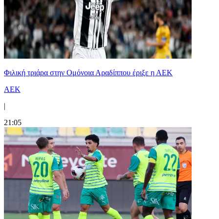
Φιλική τριάρα στην Ομόνοια Αραδίππου έριξε η ΑΕΚ
ΑΕΚ
|
21:05