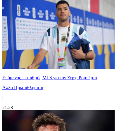
Επόμενος... σταθμός MLS για τον Σέρχι Ρομπέρτο
Άλλα Πρωταθλήματα
|
21:28