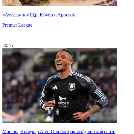
«Αγγίζει» τον Εζρί Κόνσα η Άρσεναλ!
Premier League
|
20:45
Μάριους Κράιγκερ Λιντ: Ο ποδοσφαιριστής που παίζει στο