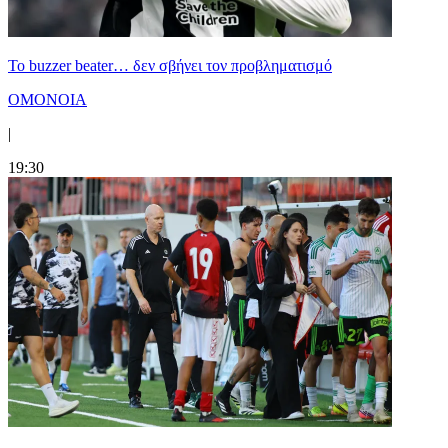
Το buzzer beater… δεν σβήνει τoν προβληματισμό
ΟΜΟΝΟΙΑ
|
19:30