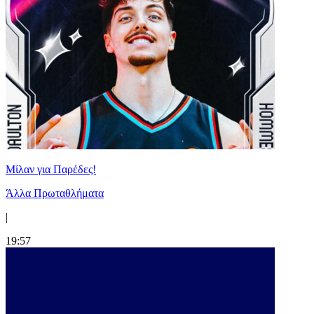
Μίλαν για Παρέδες!
Άλλα Πρωταθλήματα
|
19:57