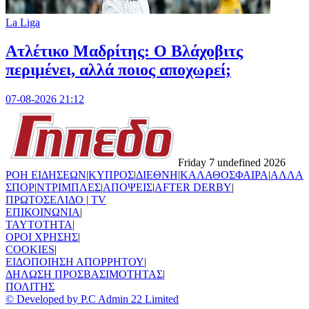
La Liga
Ατλέτικο Μαδρίτης: Ο Βλάχοβιτς
περιμένει, αλλά ποιος αποχωρεί;
07-08-2026 21:12
Friday 7 undefined 2026
ΡΟΗ ΕΙΔΗΣΕΩΝ
|
ΚΥΠΡΟΣ
|
ΔΙΕΘΝΗ
|
ΚΑΛΑΘΟΣΦΑΙΡΑ
|
ΑΛΛΑ
ΣΠΟΡ
|
ΝΤΡΙΜΠΛΕΣ
|
ΑΠΟΨΕΙΣ
|
AFTER DERBY
|
ΠΡΩΤΟΣΕΛΙΔΟ
|
TV
ΕΠΙΚΟΙΝΩΝΙΑ
|
TAYTOTHTA
|
ΟΡΟΙ ΧΡΗΣΗΣ
|
COOKIES
|
ΕΙΔΟΠΟΙΗΣΗ ΑΠΟΡΡΗΤΟΥ
|
ΔΗΛΩΣΗ ΠΡΟΣΒΑΣΙΜΟΤΗΤΑΣ
|
ΠΟΛΙΤΗΣ
© Developed by P.C Admin 22 Limited