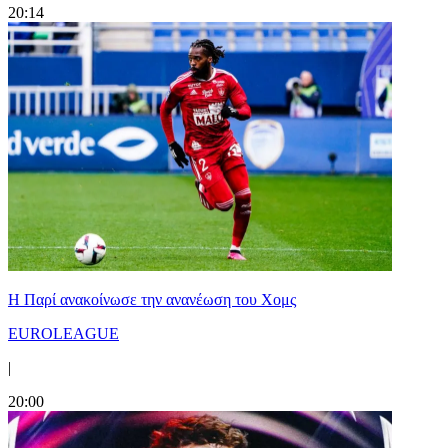
20:14
Η Παρί ανακοίνωσε την ανανέωση του Χομς
EUROLEAGUE
|
20:00