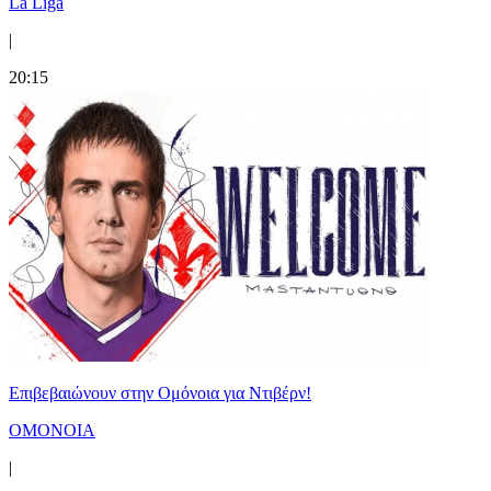
La Liga
|
20:15
Επιβεβαιώνουν στην Ομόνοια για Ντιβέρν!
ΟΜΟΝΟΙΑ
|