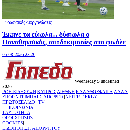
Ευρωπαϊκές Διοργανώσεις
Έκανε τα εύκολα... δύσκολα ο
Παναθηναϊκός, αποδοκιμασίες στο φινάλε
05-08-2026 23:26
Wednesday 5 undefined
2026
ΡΟΗ ΕΙΔΗΣΕΩΝ
|
ΚΥΠΡΟΣ
|
ΔΙΕΘΝΗ
|
ΚΑΛΑΘΟΣΦΑΙΡΑ
|
ΑΛΛΑ
ΣΠΟΡ
|
ΝΤΡΙΜΠΛΕΣ
|
ΑΠΟΨΕΙΣ
|
AFTER DERBY
|
ΠΡΩΤΟΣΕΛΙΔΟ
|
TV
ΕΠΙΚΟΙΝΩΝΙΑ
|
TAYTOTHTA
|
ΟΡΟΙ ΧΡΗΣΗΣ
|
COOKIES
|
ΕΙΔΟΠΟΙΗΣΗ ΑΠΟΡΡΗΤΟΥ
|