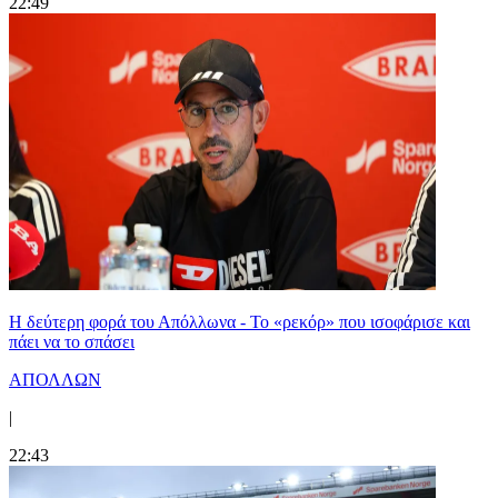
22:49
Η δεύτερη φορά του Απόλλωνα - Το «ρεκόρ» που ισοφάρισε και
πάει να το σπάσει
ΑΠΟΛΛΩΝ
|
22:43