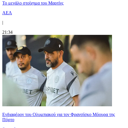
Το μεγάλο στοίχημα του Μαρτίνς
ΑΕΛ
|
21:34
Ενδιαφέρον του Ολυμπιακού για τον Φρανσίσκο Μόουρα της
Πόρτο