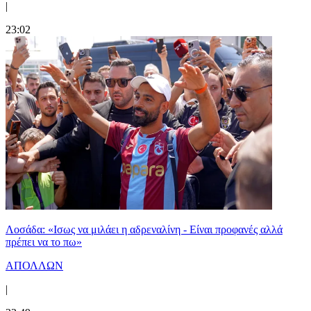
|
23:02
Λοσάδα: «Ισως να μιλάει η αδρεναλίνη - Είναι προφανές αλλά
πρέπει να το πω»
ΑΠΟΛΛΩΝ
|