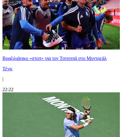
Βραζιλιάνικο «στοπ» για τον Τσιτσιπά στο Μοντρεάλ
Τένις
|
22:22