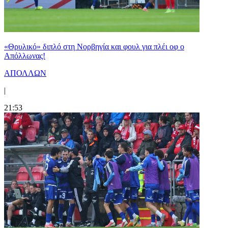
«Θρυλικό» διπλό στη Νορβηγία και φουλ για πλέι οφ ο
Απόλλωνας!
ΑΠΟΛΛΩΝ
|
21:53