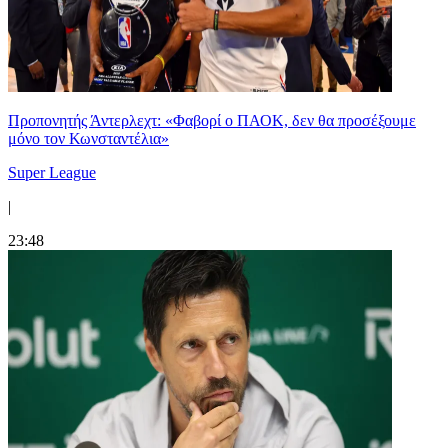
Προπονητής Άντερλεχτ: «Φαβορί ο ΠΑΟΚ, δεν θα προσέξουμε
μόνο τον Κωνσταντέλια»
Super League
|
23:48