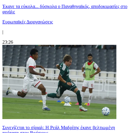
Έκανε τα εύκολα... δύσκολα ο Παναθηναϊκός, αποδοκιμασίες στο
φινάλε
Ευρωπαϊκές Διοργανώσεις
|
23:26
Συνεχίζεται το σίριαλ: Η Ρεάλ Μαδρίτης έκανε βελτιωμένη
πρόταση στον Βινίσιους