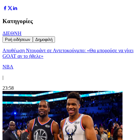
Κατηγορίες
ΔΙΕΘΝΗ
Ροή ειδήσεων
Δημοφιλή
Αποθέωση Ντουράντ σε Αντετοκούνμπο: «Θα μπορούσε να γίνει
GOAT αν το ήθελε»
NBA
|
23:58