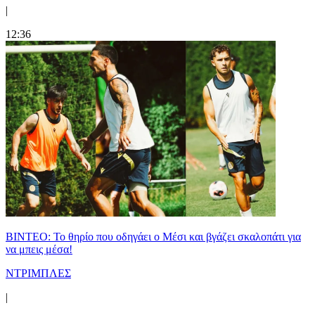
|
12:36
ΒΙΝΤΕΟ: Το θηρίο που οδηγάει ο Μέσι και βγάζει σκαλοπάτι για
να μπεις μέσα!
ΝΤΡΙΜΠΛΕΣ
|