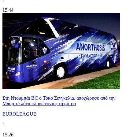
15:44
Στη Nτουμπάι BC ο Τόκο Σενγκέλια, αποχώρησε από την
Μπαρτσελόνα πληρώνοντας τη ρήτρα
EUROLEAGUE
|
15:26