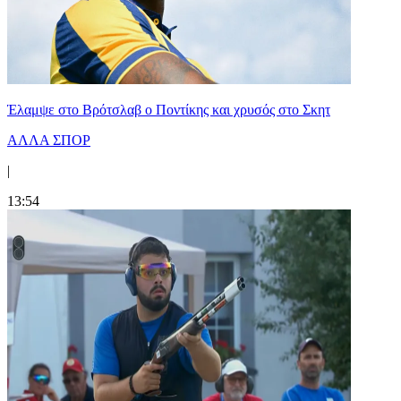
Έλαμψε στο Βρότσλαβ ο Ποντίκης και χρυσός στο Σκητ
ΑΛΛΑ ΣΠΟΡ
|
13:54