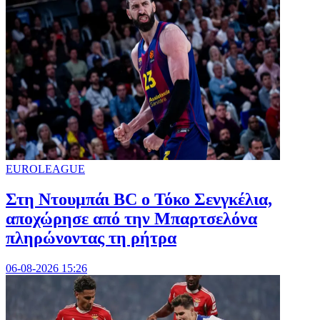
EUROLEAGUE
Στη Nτουμπάι BC ο Τόκο Σενγκέλια,
αποχώρησε από την Μπαρτσελόνα
πληρώνοντας τη ρήτρα
06-08-2026 15:26