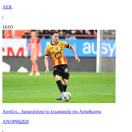
ΑΕΚ
|
16:03
Αρχίζει... δρομολόγια το λεωφορείο της Ανόρθωσης
ΑΝΟΡΘΩΣΗ
|