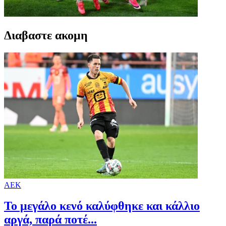
Διαβαστε ακομη
ΑΕΚ
Το μεγάλο κενό καλύφθηκε και κάλλιο
αργά, παρά ποτέ...