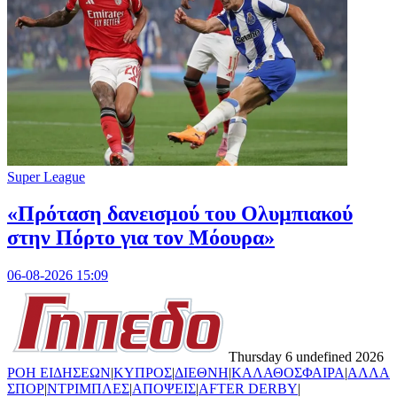
Super League
«Πρόταση δανεισμού του Ολυμπιακού
στην Πόρτο για τον Μόουρα»
06-08-2026 15:09
Thursday 6 undefined 2026
ΡΟΗ ΕΙΔΗΣΕΩΝ
|
ΚΥΠΡΟΣ
|
ΔΙΕΘΝΗ
|
ΚΑΛΑΘΟΣΦΑΙΡΑ
|
ΑΛΛΑ
ΣΠΟΡ
|
ΝΤΡΙΜΠΛΕΣ
|
ΑΠΟΨΕΙΣ
|
AFTER DERBY
|