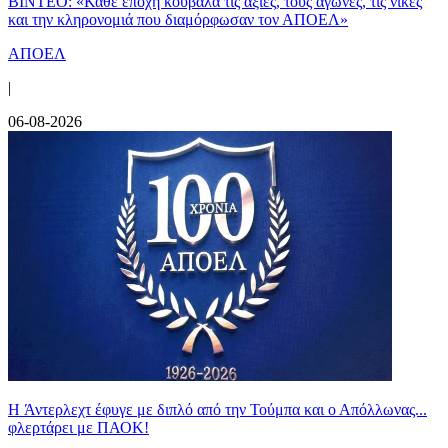
ΒΙΝΤΕΟ: «Κάθε εποχή κουβαλά τις αξίες, τους αγώνες, τις νίκες
και την κληρονομιά που διαμόρφωσαν τον ΑΠΟΕΛ»
ΑΠΟΕΛ
|
06-08-2026
H Άντερλεχτ έφυγε με διπλό από την Τούμπα και ο Απόλλωνας...
φλερτάρει με ΠΑΟΚ!