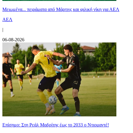
Μειωμένα... πειράματα από Μάρτινς και φιλική νίκη για ΑΕΛ
ΑΕΛ
|
06-08-2026
Επίσημο: Στη Ρεάλ Μαδρίτης έως το 2033 ο Ντιομαντέ!