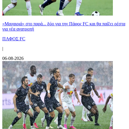
«Μαχαιριά» στο παρά... δύο για την Πάφος FC και θα παίξει ρέστα
για νέα ανατροπή
ΠΑΦΟΣ FC
|
06-08-2026