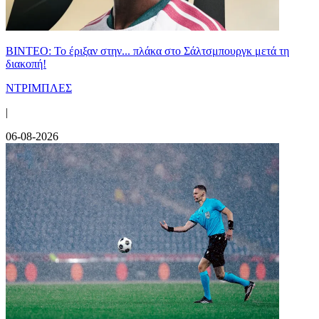
ΒΙΝΤΕΟ: Το έριξαν στην... πλάκα στο Σάλτσμπουργκ μετά τη
διακοπή!
ΝΤΡΙΜΠΛΕΣ
|
06-08-2026