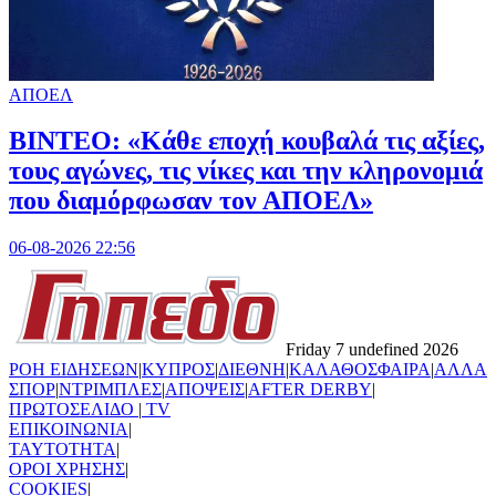
ΑΠΟΕΛ
ΒΙΝΤΕΟ: «Κάθε εποχή κουβαλά τις αξίες,
τους αγώνες, τις νίκες και την κληρονομιά
που διαμόρφωσαν τον ΑΠΟΕΛ»
06-08-2026 22:56
Friday 7 undefined 2026
ΡΟΗ ΕΙΔΗΣΕΩΝ
|
ΚΥΠΡΟΣ
|
ΔΙΕΘΝΗ
|
ΚΑΛΑΘΟΣΦΑΙΡΑ
|
ΑΛΛΑ
ΣΠΟΡ
|
ΝΤΡΙΜΠΛΕΣ
|
ΑΠΟΨΕΙΣ
|
AFTER DERBY
|
ΠΡΩΤΟΣΕΛΙΔΟ
|
TV
ΕΠΙΚΟΙΝΩΝΙΑ
|
TAYTOTHTA
|
ΟΡΟΙ ΧΡΗΣΗΣ
|
COOKIES
|