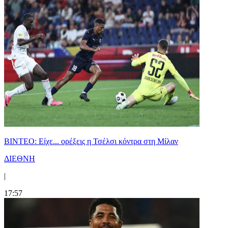
BINTEO: Είχε... ορέξεις η Τσέλσι κόντρα στη Μίλαν
ΔΙΕΘΝΗ
|
17:57