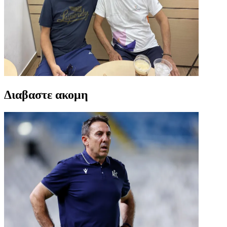
Διαβαστε ακομη