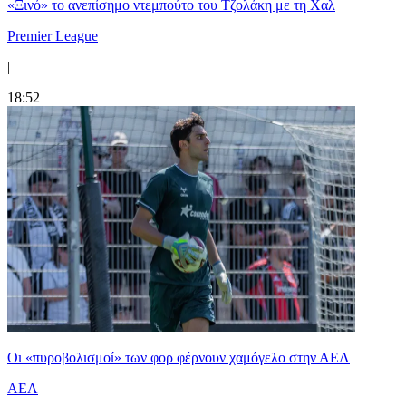
«Ξινό» το ανεπίσημο ντεμπούτο του Τζολάκη με τη Χαλ
Premier League
|
18:52
Οι «πυροβολισμοί» των φορ φέρνουν χαμόγελο στην ΑΕΛ
ΑΕΛ