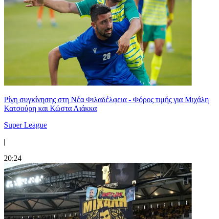
Ρίγη συγκίνησης στη Νέα Φιλαδέλφεια - Φόρος τιμής για Μιχάλη
Κατσούρη και Κώστα Λιάκκα
Super League
|
20:24