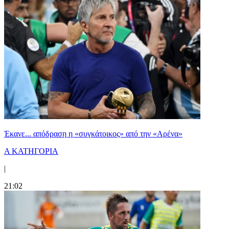
Έκανε... απόδραση η «συγκάτοικος» από την «Αρένα»
Α ΚΑΤΗΓΟΡΙΑ
|
21:02