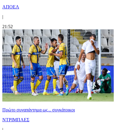
ΑΠΟΕΛ
|
21:52
Πρώτο συναπάντημα ως... συγκάτοικοι
ΝΤΡΙΜΠΛΕΣ
|