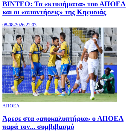
ΒΙΝΤΕΟ: Τα «κτυπήματα» του ΑΠΟΕΛ
και οι «απαντήσεις» της Κηφισιάς
08-08-2026 22:03
ΑΠΟΕΛ
Άρεσε στα «αποκαλυπτήρια» ο ΑΠΟΕΛ
παρά τον... συμβιβασμό