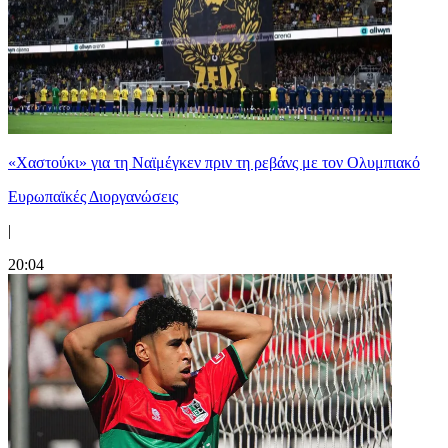
«Χαστούκι» για τη Ναϊμέγκεν πριν τη ρεβάνς με τον Ολυμπιακό
Ευρωπαϊκές Διοργανώσεις
|
20:04