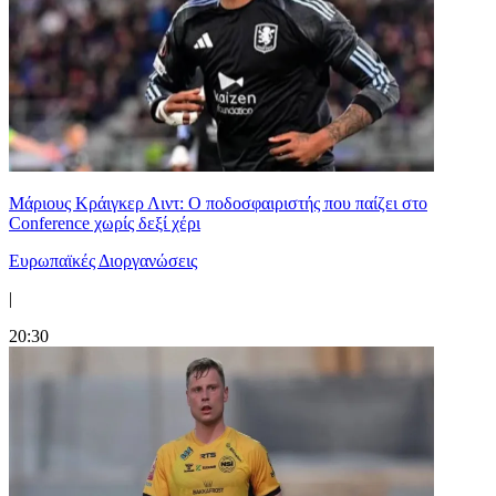
Μάριους Κράιγκερ Λιντ: Ο ποδοσφαιριστής που παίζει στο
Conference χωρίς δεξί χέρι
Ευρωπαϊκές Διοργανώσεις
|
20:30