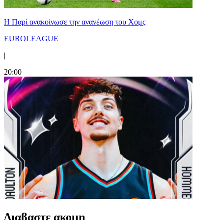
Η Παρί ανακοίνωσε την ανανέωση του Χομς
EUROLEAGUE
|
20:00
Διαβαστε ακομη