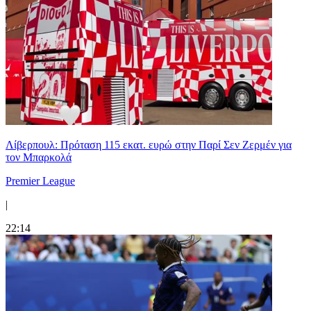
Λίβερπουλ: Πρόταση 115 εκατ. ευρώ στην Παρί Σεν Ζερμέν για
τον Μπαρκολά
Premier League
|
22:14