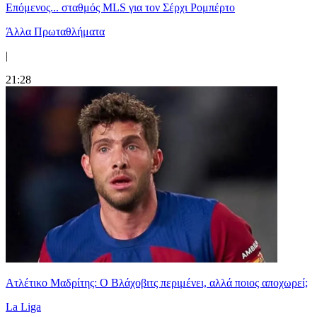
Επόμενος... σταθμός MLS για τον Σέρχι Ρομπέρτο
Άλλα Πρωταθλήματα
|
21:28
Ατλέτικο Μαδρίτης: Ο Βλάχοβιτς περιμένει, αλλά ποιος αποχωρεί;
La Liga