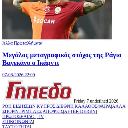
Άλλα Πρωταθλήματα
Μεγάλος μεταγραφικός στόχος της Ράγιο
Βαγεκάνο ο Ικάρντι
07-08-2026 22:00
Friday 7 undefined 2026
ΡΟΗ ΕΙΔΗΣΕΩΝ
|
ΚΥΠΡΟΣ
|
ΔΙΕΘΝΗ
|
ΚΑΛΑΘΟΣΦΑΙΡΑ
|
ΑΛΛΑ
ΣΠΟΡ
|
ΝΤΡΙΜΠΛΕΣ
|
ΑΠΟΨΕΙΣ
|
AFTER DERBY
|
ΠΡΩΤΟΣΕΛΙΔΟ
|
TV
ΕΠΙΚΟΙΝΩΝΙΑ
|
TAYTOTHTA
|