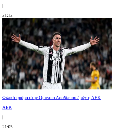
|
21:12
Φιλική τριάρα στην Ομόνοια Αραδίππου έριξε η ΑΕΚ
ΑΕΚ
|
21:05