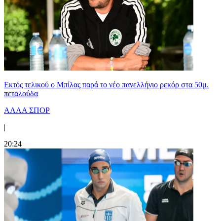
Εκτός τελικού ο Μπίλας παρά το νέο πανελλήνιο ρεκόρ στα 50μ.
πεταλούδα
ΑΛΛΑ ΣΠΟΡ
|
20:24