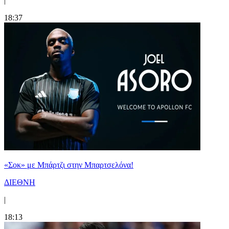
|
18:37
«Σοκ» με Μπάρτζι στην Μπαρτσελόνα!
ΔΙΕΘΝΗ
|
18:13