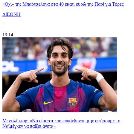
«Όχι» της Μπαρτσελόνα στα 40 εκατ. ευρώ της Παρί για Τόρες
ΔΙΕΘΝΗ
|
19:14
Μεντιλίμπαρ: «Να είμαστε πιο επικίνδυνοι, μην αφήσουμε τη
Ναϊμέγκεν να παίζει άνετα»