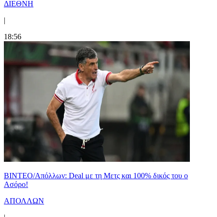
ΔΙΕΘΝΗ
|
18:56
ΒΙΝΤΕΟ/Απόλλων: Deal με τη Μετς και 100% δικός του ο
Ασόρο!
ΑΠΟΛΛΩΝ