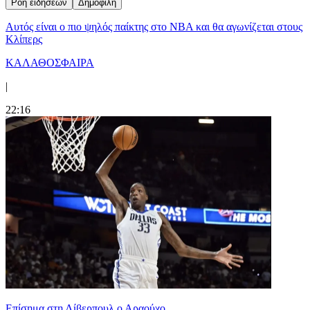
Ροή ειδήσεων
Δημοφιλή
Αυτός είναι ο πιο ψηλός παίκτης στο NBA και θα αγωνίζεται στους
Κλίπερς
ΚΑΛΑΘΟΣΦΑΙΡΑ
|
22:16
Επίσημα στη Λίβερπουλ ο Αραούχο