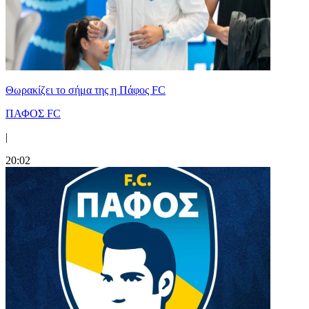
Θωρακίζει το σήμα της η Πάφος FC
ΠΑΦΟΣ FC
|
20:02