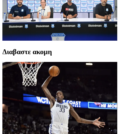
Διαβαστε ακομη