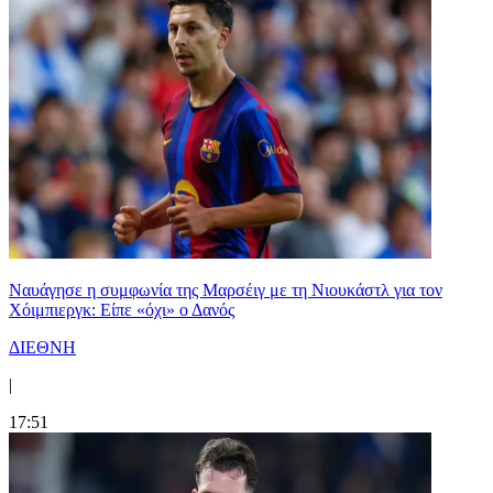
Ναυάγησε η συμφωνία της Μαρσέιγ με τη Νιουκάστλ για τον
Χόιμπιεργκ: Είπε «όχι» ο Δανός
ΔΙΕΘΝΗ
|
17:51