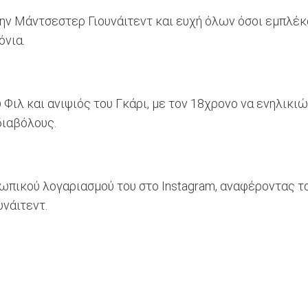
την Μάντσεστερ Γιουνάιτεντ και ευχή όλων όσοι εμπλέκο
όνια.
 Φιλ και ανιψιός του Γκάρι, με τον 18χρονο να ενηλικιώ
διαβόλους.
σωπικού λογαριασμού του στο Instagram, αναφέροντας 
νάιτεντ.