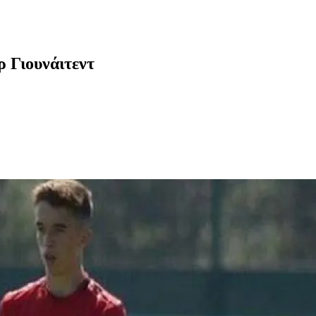
ρ Γιουνάιτεντ