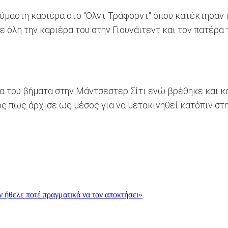
θαύμαστη καριέρα στο "Ολντ Τράφορντ" όπου κατέκτησαν
σε όλη την καριέρα του στην Γιουνάιτεντ και τον πατέρα
α του βήματα στην Μάντσεστερ Σίτι ενώ βρέθηκε και κά
ς πως άρχισε ως μέσος για να μετακινηθεί κατόπιν στη 
εν ήθελε ποτέ πραγματικά να τον αποκτήσει»