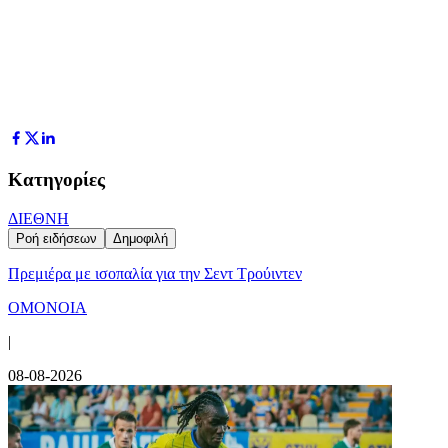
Κατηγορίες
ΔΙΕΘΝΗ
Ροή ειδήσεων
Δημοφιλή
Πρεμιέρα με ισοπαλία για την Σεντ Τρούιντεν
ΟΜΟΝΟΙΑ
|
08-08-2026