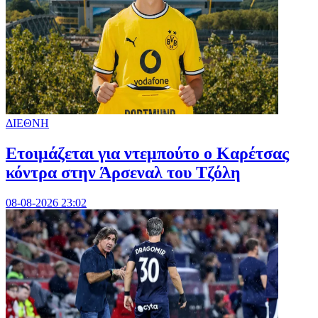
ΔΙΕΘΝΗ
Ετοιμάζεται για ντεμπούτο ο Καρέτσας
κόντρα στην Άρσεναλ του Τζόλη
08-08-2026 23:02