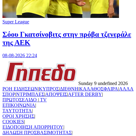
Super League
Σόου Γκατσίνοβιτς στην πρόβα τζενεράλε
της ΑΕΚ
08-08-2026 22:24
Sunday 9 undefined 2026
ΡΟΗ ΕΙΔΗΣΕΩΝ
|
ΚΥΠΡΟΣ
|
ΔΙΕΘΝΗ
|
ΚΑΛΑΘΟΣΦΑΙΡΑ
|
ΑΛΛΑ
ΣΠΟΡ
|
ΝΤΡΙΜΠΛΕΣ
|
ΑΠΟΨΕΙΣ
|
AFTER DERBY
|
ΠΡΩΤΟΣΕΛΙΔΟ
|
TV
ΕΠΙΚΟΙΝΩΝΙΑ
|
TAYTOTHTA
|
ΟΡΟΙ ΧΡΗΣΗΣ
|
COOKIES
|
ΕΙΔΟΠΟΙΗΣΗ ΑΠΟΡΡΗΤΟΥ
|
ΔΗΛΩΣΗ ΠΡΟΣΒΑΣΙΜΟΤΗΤΑΣ
|