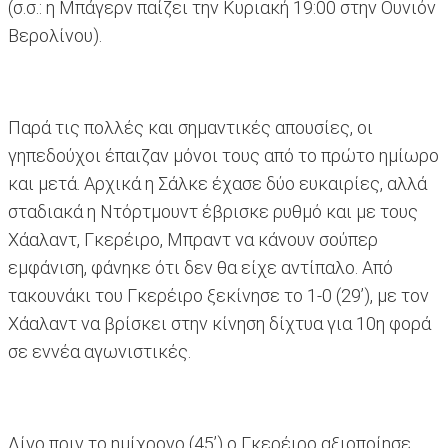
(σ.σ.: η Μπάγερν παίζει την Κυριακή 19:00 στην Ουνιόν
Βερολίνου).
Παρά τις πολλές και σημαντικές απουσίες, οι
γηπεδούχοι έπαιζαν μόνοι τους από το πρώτο ημίωρο
και μετά. Αρχικά η Σάλκε έχασε δύο ευκαιρίες, αλλά
σταδιακά η Ντόρτμουντ έβρισκε ρυθμό και με τους
Χάαλαντ, Γκερέιρο, Μπραντ να κάνουν σούπερ
εμφάνιση, φάνηκε ότι δεν θα είχε αντίπαλο. Από
τακουνάκι του Γκερέιρο ξεκίνησε το 1-0 (29’), με τον
Χάαλαντ να βρίσκει στην κίνηση δίχτυα για 10η φορά
σε εννέα αγωνιστικές.
Λίγο πριν το ημίχρονο (45’) ο Γκερέιρο αξιοποίησε