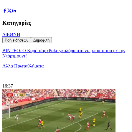
Κατηγορίες
ΔΙΕΘΝΗ
Ροή ειδήσεων
Δημοφιλή
ΒΙΝΤΕΟ: Ο Καρέτσας έβαλε γκολάρα στο ντεμπούτο του με την
Ντόρτμουντ!
Άλλα Πρωταθλήματα
|
16:37