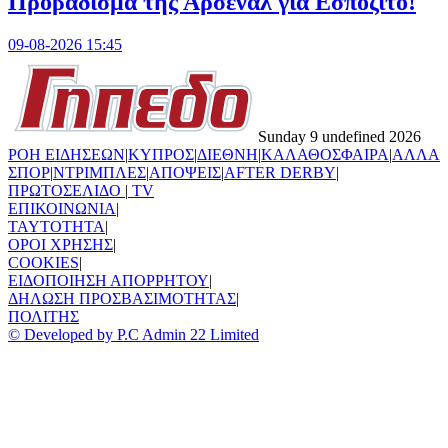
Προβάδισμα της Άρσεναλ για Εσπόζιτο!
09-08-2026 15:45
Sunday 9 undefined 2026
ΡΟΗ ΕΙΔΗΣΕΩΝ
|
ΚΥΠΡΟΣ
|
ΔΙΕΘΝΗ
|
ΚΑΛΑΘΟΣΦΑΙΡΑ
|
ΑΛΛΑ
ΣΠΟΡ
|
ΝΤΡΙΜΠΛΕΣ
|
ΑΠΟΨΕΙΣ
|
AFTER DERBY
|
ΠΡΩΤΟΣΕΛΙΔΟ
|
TV
ΕΠΙΚΟΙΝΩΝΙΑ
|
TAYTOTHTA
|
ΟΡΟΙ ΧΡΗΣΗΣ
|
COOKIES
|
ΕΙΔΟΠΟΙΗΣΗ ΑΠΟΡΡΗΤΟΥ
|
ΔΗΛΩΣΗ ΠΡΟΣΒΑΣΙΜΟΤΗΤΑΣ
|
ΠΟΛΙΤΗΣ
© Developed by P.C Admin 22 Limited