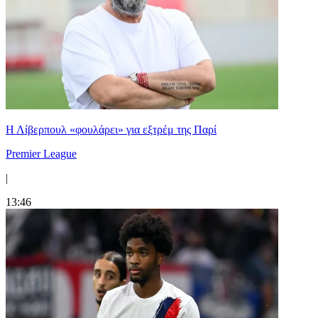
Η Λίβερπουλ «φουλάρει» για εξτρέμ της Παρί
Premier League
|
13:46