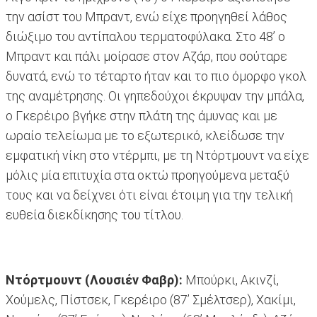
την ασίστ του Μπραντ, ενώ είχε προηγηθεί λάθος
διώξιμο του αντίπαλου τερματοφύλακα. Στο 48’ ο
Μπραντ και πάλι μοίρασε στον Αζάρ, που σούταρε
δυνατά, ενώ το τέταρτο ήταν και το πιο όμορφο γκολ
της αναμέτρησης. Οι γηπεδούχοι έκρυψαν την μπάλα,
ο Γκερέιρο βγήκε στην πλάτη της άμυνας και με
ωραίο τελείωμα με το εξωτερικό, κλείδωσε την
εμφατική νίκη στο ντέρμπι, με τη Ντόρτμουντ να είχε
μόλις μία επιτυχία στα οκτώ προηγούμενα μεταξύ
τους και να δείχνει ότι είναι έτοιμη για την τελική
ευθεία διεκδίκησης του τίτλου.
Ντόρτμουντ (Λουσιέν Φαβρ):
Μπούρκι, Ακινζί,
Χούμελς, Πίστσεκ, Γκερέιρο (87’ Σμέλτσερ), Χακίμι,