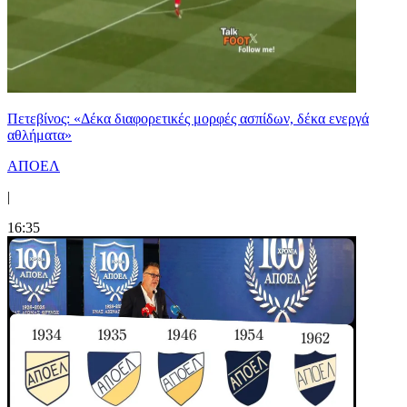
Πετεβίνος: «Δέκα διαφορετικές μορφές ασπίδων, δέκα ενεργά
αθλήματα»
ΑΠΟΕΛ
|
16:35