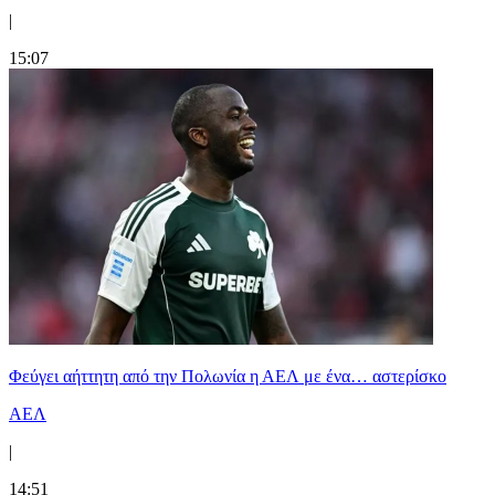
|
15:07
Φεύγει αήττητη από την Πολωνία η ΑΕΛ με ένα… αστερίσκο
ΑΕΛ
|
14:51