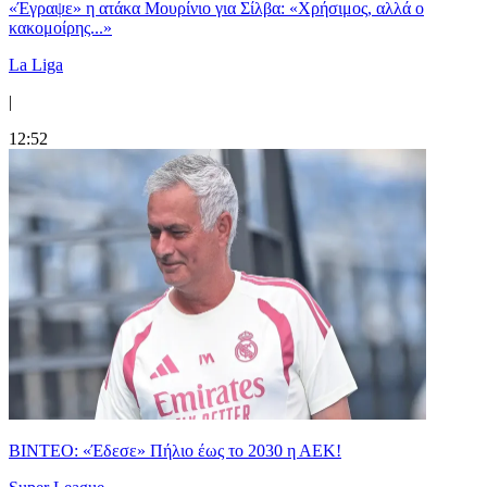
«Έγραψε» η ατάκα Μουρίνιο για Σίλβα: «Χρήσιμος, αλλά ο
κακομοίρης...»
La Liga
|
12:52
ΒΙΝΤΕΟ: «Έδεσε» Πήλιο έως το 2030 η ΑΕΚ!