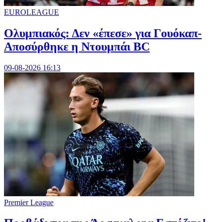
EUROLEAGUE
Ολυμπιακός: Δεν «έπεσε» για Γουόκαπ-
Αποσύρθηκε η Ντουμπάι BC
09-08-2026 16:13
Premier League