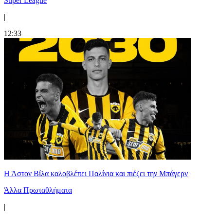
Super League
|
12:33
Η Άστον Βίλα καλοβλέπει Παλίνια και πιέζει την Μπάγερν
Άλλα Πρωταθλήματα
|