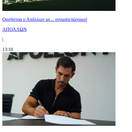
Ορχήστρα o Aπόλλων με... ονοματεπώνυμο!
ΑΠΟΛΛΩΝ
|
13:10