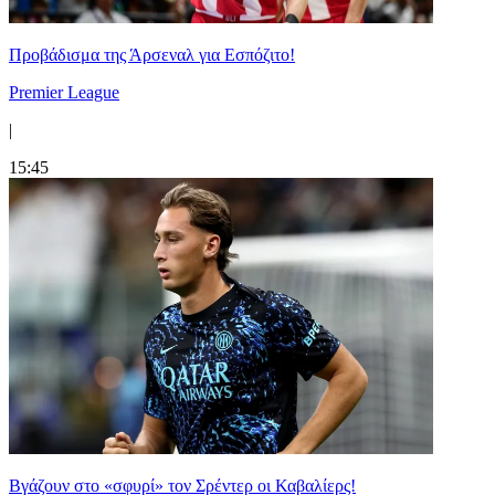
Προβάδισμα της Άρσεναλ για Εσπόζιτο!
Premier League
|
15:45
Bγάζουν στο «σφυρί» τον Σρέντερ οι Καβαλίερς!