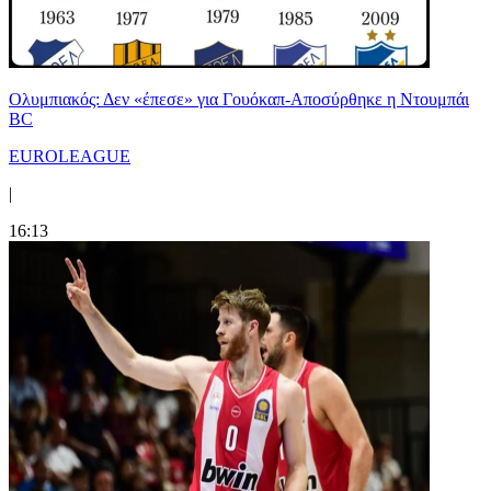
Ολυμπιακός: Δεν «έπεσε» για Γουόκαπ-Αποσύρθηκε η Ντουμπάι
BC
EUROLEAGUE
|
16:13