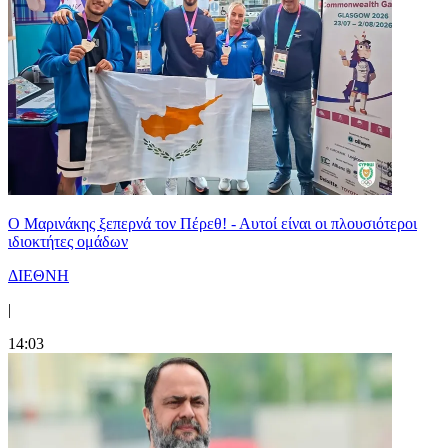
Ο Μαρινάκης ξεπερνά τον Πέρεθ! - Αυτοί είναι οι πλουσιότεροι
ιδιοκτήτες ομάδων
ΔΙΕΘΝΗ
|
14:03