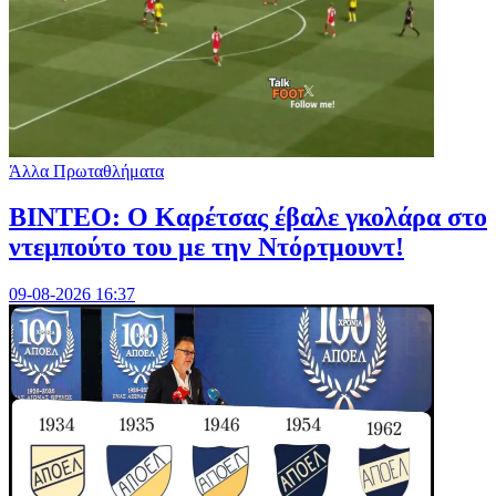
Άλλα Πρωταθλήματα
ΒΙΝΤΕΟ: Ο Καρέτσας έβαλε γκολάρα στο
ντεμπούτο του με την Ντόρτμουντ!
09-08-2026 16:37