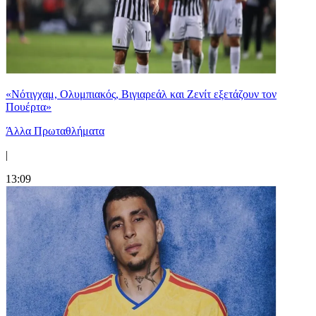
«Νότιγχαμ, Ολυμπιακός, Βιγιαρεάλ και Ζενίτ εξετάζουν τον
Πουέρτα»
Άλλα Πρωταθλήματα
|
13:09