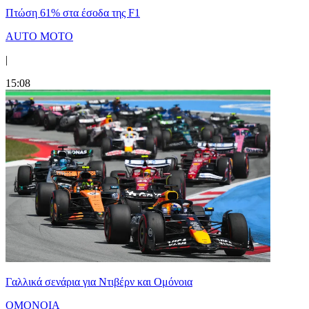
Πτώση 61% στα έσοδα της F1
AUTO MOTO
|
15:08
Γαλλικά σενάρια για Ντιβέρν και Ομόνοια
ΟΜΟΝΟΙΑ