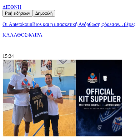
ΔΙΕΘΝΗ
Ροή ειδήσεων
Δημοφιλή
Oι AntetokounBros και η μπασκετική Ανόρθωση φόρεσαν... βέρες
ΚΑΛΑΘΟΣΦΑΙΡΑ
|
15:24