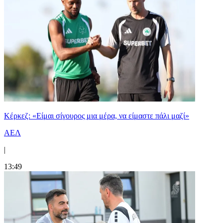
Κέρκεζ: «Είμαι σίγουρος μια μέρα, να είμαστε πάλι μαζί»
ΑΕΛ
|
13:49