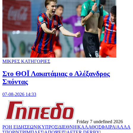
ΜΙΚΡΕΣ ΚΑΤΗΓΟΡΙΕΣ
Στο ΘΟΪ Λακατάμιας ο Αλέξανδρος
Σπόντας
07-08-2026 14:33
Friday 7 undefined 2026
ΡΟΗ ΕΙΔΗΣΕΩΝ
|
ΚΥΠΡΟΣ
|
ΔΙΕΘΝΗ
|
ΚΑΛΑΘΟΣΦΑΙΡΑ
|
ΑΛΛΑ
ΣΠΟΡ
|
ΝΤΡΙΜΠΛΕΣ
|
ΑΠΟΨΕΙΣ
|
AFTER DERBY
|