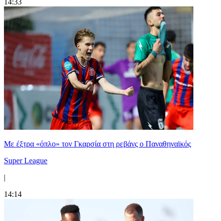
14:33
Mε έξτρα «όπλο» τον Γκαρσία στη ρεβάνς ο Παναθηναϊκός
Super League
|
14:14