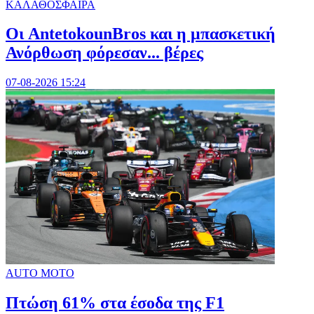
ΚΑΛΑΘΟΣΦΑΙΡΑ
Oι AntetokounBros και η μπασκετική
Ανόρθωση φόρεσαν... βέρες
07-08-2026 15:24
AUTO MOTO
Πτώση 61% στα έσοδα της F1