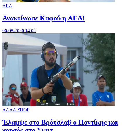
ΑΕΛ
Ανακοίνωσε Καφού η ΑΕΛ!
06-08-2026 14:02
ΑΛΛΑ ΣΠΟΡ
Έλαμψε στο Βρότσλαβ ο Ποντίκης και
χρυσός στο Σκητ