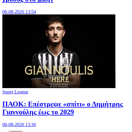
06-08-2026 13:54
Super League
ΠΑΟΚ: Επέστρεψε «σπίτι» ο Δημήτρης
Γιαννούλης έως το 2029
06-08-2026 13:36