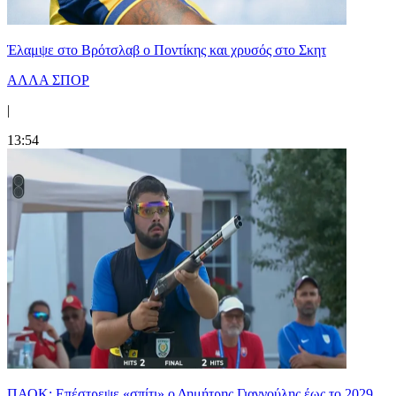
Έλαμψε στο Βρότσλαβ ο Ποντίκης και χρυσός στο Σκητ
ΑΛΛΑ ΣΠΟΡ
|
13:54
ΠΑΟΚ: Επέστρεψε «σπίτι» ο Δημήτρης Γιαννούλης έως το 2029