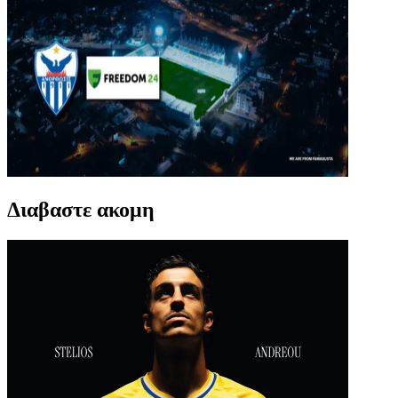
Διαβαστε ακομη