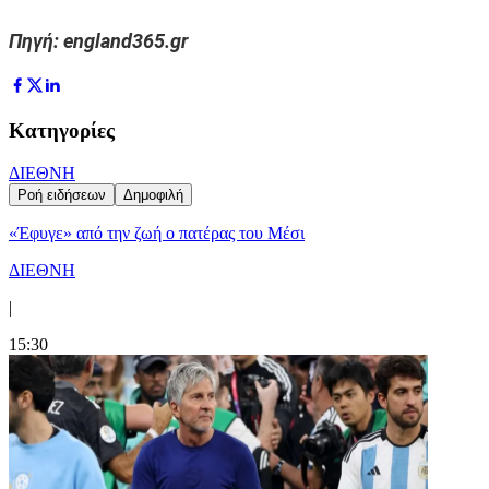
Πηγή: england365.gr
Κατηγορίες
ΔΙΕΘΝΗ
Ροή ειδήσεων
Δημοφιλή
«Έφυγε» από την ζωή ο πατέρας του Μέσι
ΔΙΕΘΝΗ
|
15:30