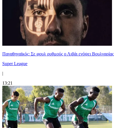
Παναθηναϊκός: Σε φουλ ρυθμούς ο Λιβάι ενόψει Βουλγαρίας
Super League
|
13:21