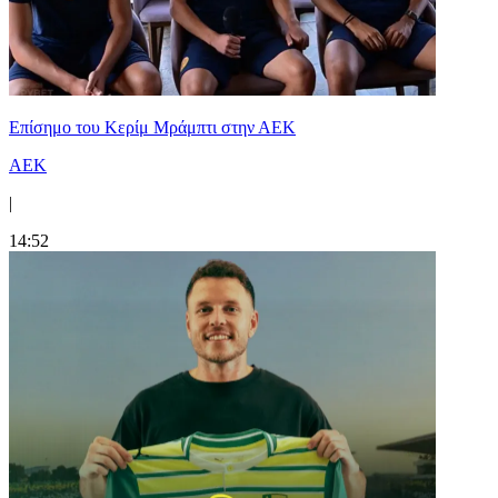
Επίσημο του Κερίμ Μράμπτι στην ΑΕK
ΑΕΚ
|
14:52