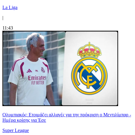
La Liga
|
11:43
Ολυμπιακός: Ετοιμάζει αλλαγές για την πρόκριση ο Μεντιλίμπαρ -
Ημέρα κρίσης για Έσε
Super League