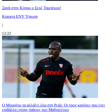
Ξανά στην Κύπρο ο Σερζ Ταμπέκου!
Krasava ENY Ύψωνα
|
12:22
Ο Μουρίνιο τα αλλάζει όλα στη Ρεάλ: Οι τρεις κανόνες που έχει
επιβάλλει στους παίκτες των Μαδριλένων