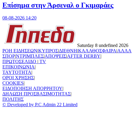
Επίσημα στην Άρσεναλ ο Γκιμαράες
08-08-2026 14:20
Saturday 8 undefined 2026
ΡΟΗ ΕΙΔΗΣΕΩΝ
|
ΚΥΠΡΟΣ
|
ΔΙΕΘΝΗ
|
ΚΑΛΑΘΟΣΦΑΙΡΑ
|
ΑΛΛΑ
ΣΠΟΡ
|
ΝΤΡΙΜΠΛΕΣ
|
ΑΠΟΨΕΙΣ
|
AFTER DERBY
|
ΠΡΩΤΟΣΕΛΙΔΟ
|
TV
ΕΠΙΚΟΙΝΩΝΙΑ
|
TAYTOTHTA
|
ΟΡΟΙ ΧΡΗΣΗΣ
|
COOKIES
|
ΕΙΔΟΠΟΙΗΣΗ ΑΠΟΡΡΗΤΟΥ
|
ΔΗΛΩΣΗ ΠΡΟΣΒΑΣΙΜΟΤΗΤΑΣ
|
ΠΟΛΙΤΗΣ
© Developed by P.C Admin 22 Limited