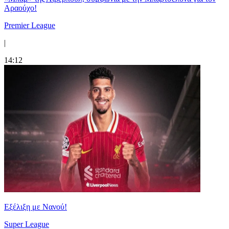
Αραούχο!
Premier League
|
14:12
Εξέλιξη με Νανού!
Super League