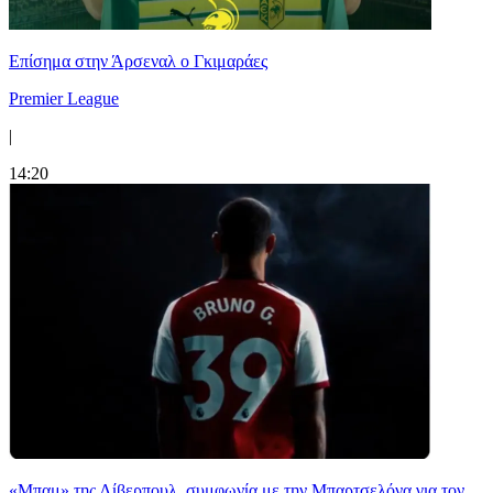
Επίσημα στην Άρσεναλ ο Γκιμαράες
Premier League
|
14:20
«Μπαμ» της Λίβερπουλ, συμφωνία με την Μπαρτσελόνα για τον