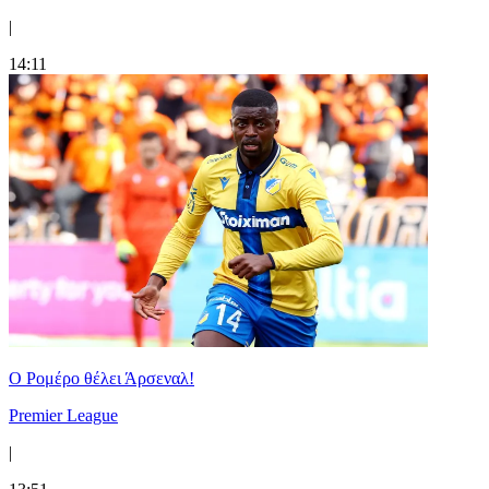
|
14:11
Ο Ρομέρο θέλει Άρσεναλ!
Premier League
|