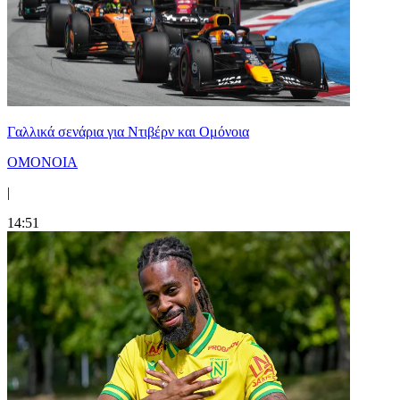
Γαλλικά σενάρια για Ντιβέρν και Ομόνοια
ΟΜΟΝΟΙΑ
|
14:51