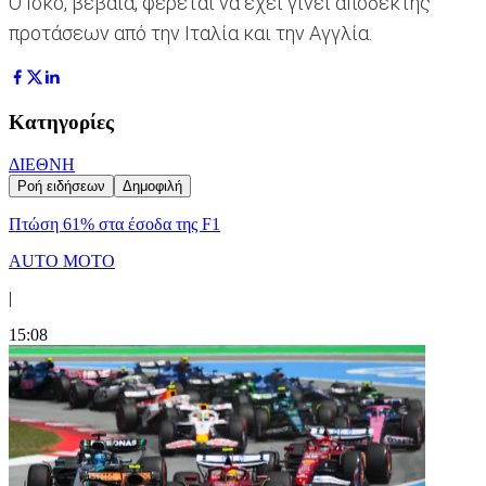
Ο Ισκο, βέβαια, φέρεται να έχει γίνει αποδέκτης
προτάσεων από την Ιταλία και την Αγγλία.
Κατηγορίες
ΔΙΕΘΝΗ
Ροή ειδήσεων
Δημοφιλή
Πτώση 61% στα έσοδα της F1
AUTO MOTO
|
15:08