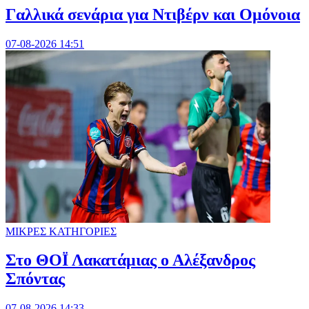
Γαλλικά σενάρια για Ντιβέρν και Ομόνοια
07-08-2026 14:51
ΜΙΚΡΕΣ ΚΑΤΗΓΟΡΙΕΣ
Στο ΘΟΪ Λακατάμιας ο Αλέξανδρος
Σπόντας
07-08-2026 14:33