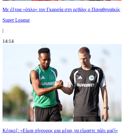
Mε έξτρα «όπλο» τον Γκαρσία στη ρεβάνς ο Παναθηναϊκός
Super League
|
14:14
Κέρκεζ: «Είμαι σίγουρος μια μέρα, να είμαστε πάλι μαζί»