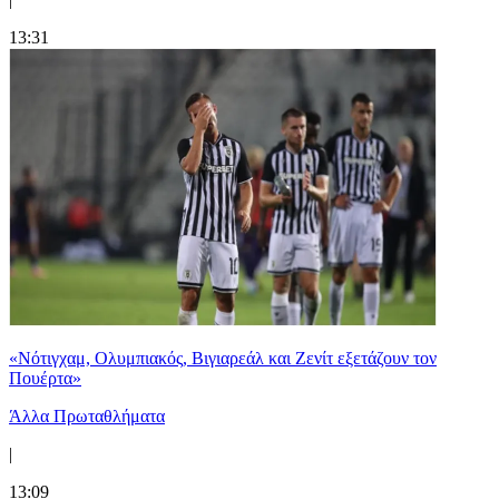
13:31
«Νότιγχαμ, Ολυμπιακός, Βιγιαρεάλ και Ζενίτ εξετάζουν τον
Πουέρτα»
Άλλα Πρωταθλήματα
|
13:09