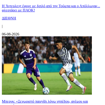
H Άντερλεχτ έφυγε με διπλό από την Τούμπα και ο Απόλλωνας...
φλερτάρει με ΠΑΟΚ!
ΔΙΕΘΝΗ
|
06-08-2026
Μπεργκ: «Ξεχωριστό παιχνίδι λόγω γηπέδου, ανέμου και