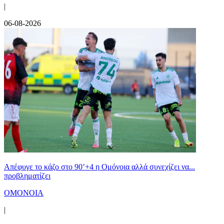
|
06-08-2026
Απέφυγε το κάζο στο 90’+4 η Ομόνοια αλλά συνεχίζει να...
προβληματίζει
ΟΜΟΝΟΙΑ
|