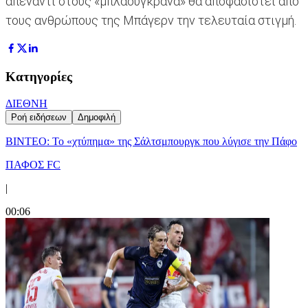
απέναντι στους «μπλαουγκράνα» θα αποφασιστεί από
τους ανθρώπους της Μπάγερν την τελευταία στιγμή.
Κατηγορίες
ΔΙΕΘΝΗ
Ροή ειδήσεων
Δημοφιλή
ΒΙΝΤΕΟ: Το «χτύπημα» της Σάλτσμπουργκ που λύγισε την Πάφο
ΠΑΦΟΣ FC
|
00:06