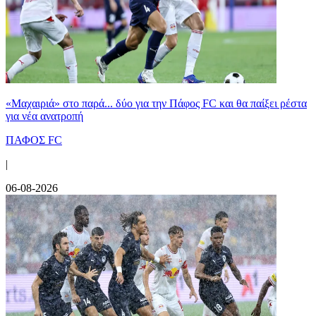
«Μαχαιριά» στο παρά... δύο για την Πάφος FC και θα παίξει ρέστα
για νέα ανατροπή
ΠΑΦΟΣ FC
|
06-08-2026