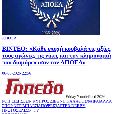
ΑΠΟΕΛ
ΒΙΝΤΕΟ: «Κάθε εποχή κουβαλά τις αξίες,
τους αγώνες, τις νίκες και την κληρονομιά
που διαμόρφωσαν τον ΑΠΟΕΛ»
06-08-2026 22:56
Friday 7 undefined 2026
ΡΟΗ ΕΙΔΗΣΕΩΝ
|
ΚΥΠΡΟΣ
|
ΔΙΕΘΝΗ
|
ΚΑΛΑΘΟΣΦΑΙΡΑ
|
ΑΛΛΑ
ΣΠΟΡ
|
ΝΤΡΙΜΠΛΕΣ
|
ΑΠΟΨΕΙΣ
|
AFTER DERBY
|
ΠΡΩΤΟΣΕΛΙΔΟ
|
TV