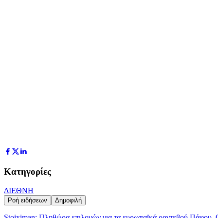
Κατηγορίες
ΔΙΕΘΝΗ
Ροή ειδήσεων
Δημοφιλή
Stoiximan: Πληθώρα επιλογών για τα ευρωπαϊκά ραντεβού Πάφου,