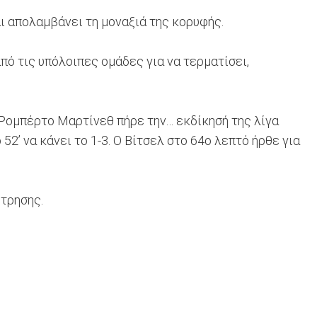
αι απολαμβάνει τη μοναξιά της κορυφής.
πό τις υπόλοιπες ομάδες για να τερματίσει,
υ Ρομπέρτο Μαρτίνεθ πήρε την… εκδίκησή της λίγα
52’ να κάνει το 1-3. Ο Βίτσελ στο 64ο λεπτό ήρθε για
έτρησης.