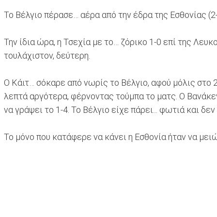
Το Βέλγιο πέρασε… αέρα από την έδρα της Εσθονίας (2
Την ίδια ώρα, η Τσεχία με το… ζόρικο 1-0 επί της Λευ
τουλάχιστον, δεύτερη.
Ο Κάιτ… σόκαρε από νωρίς το Βέλγιο, αφού μόλις στο 2
λεπτά αργότερα, φέρνοντας τούμπα το ματς. Ο Βανάκεν σ
να γράψει το 1-4. Το Βέλγιο είχε πάρει... φωτιά και δεν
Το μόνο που κατάφερε να κάνει η Εσθονία ήταν να μει