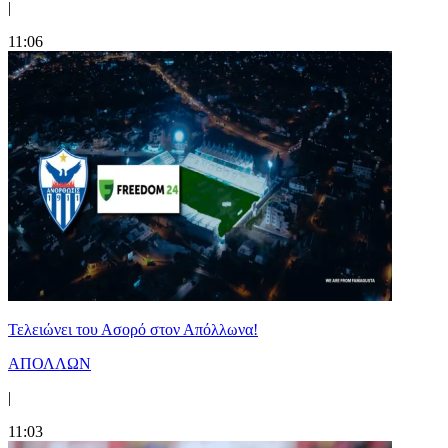
|
11:06
Τελειώνει του Ασορό στον Απόλλωνα!
ΑΠΟΛΛΩΝ
|
11:03