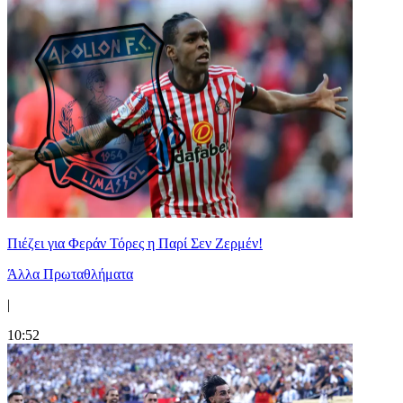
Πιέζει για Φεράν Τόρες η Παρί Σεν Ζερμέν!
Άλλα Πρωταθλήματα
|
10:52