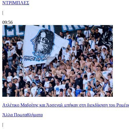
ΝΤΡΙΜΠΛΕΣ
|
09:56
Ατλέτικο Μαδρίτης και Άρσεναλ μπήκαν στη διεκδίκηση του Ρομέρ
Άλλα Πρωταθλήματα
|