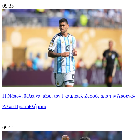
09:33
Η Νάπολι θέλει να πάρει τον Γκάμπριελ Ζεσούς από την Άρσεναλ
Άλλα Πρωταθλήματα
|
09:12