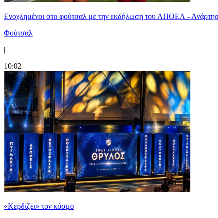
Ενοχλημένοι στο φούτσαλ με την εκδήλωση του ΑΠΟΕΛ - Ανάρτησ
Φούτσαλ
|
10:02
«Κερδίζει» τον κόσμο