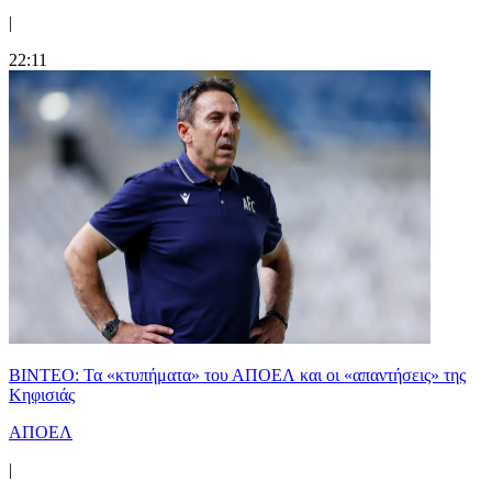
|
22:11
ΒΙΝΤΕΟ: Τα «κτυπήματα» του ΑΠΟΕΛ και οι «απαντήσεις» της
Κηφισιάς
ΑΠΟΕΛ
|