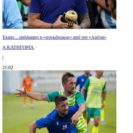
Έκανε... απόδραση η «συγκάτοικος» από την «Αρένα»
Α ΚΑΤΗΓΟΡΙΑ
|
21:02