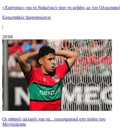
«Χαστούκι» για τη Ναϊμέγκεν πριν τη ρεβάνς με τον Ολυμπιακό
Ευρωπαϊκές Διοργανώσεις
|
20:04
Οι πιθανές αλλαγές και τα... ερωτηματικά στο πλάνο του
Μεντιλίμπαρ