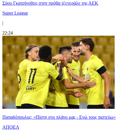
Σόου Γκατσίνοβιτς στην πρόβα τζενεράλε της ΑΕΚ
Super League
|
22:24
Παπαδόπουλος: «Πίστη στο πλάνο μας - Εγώ τους πιστεύω»
ΑΠΟΕΛ