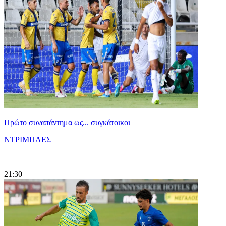
Πρώτο συναπάντημα ως... συγκάτοικοι
ΝΤΡΙΜΠΛΕΣ
|
21:30