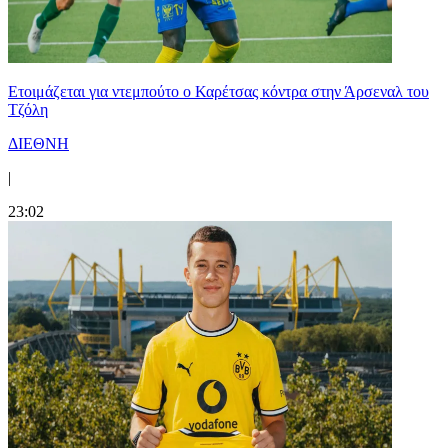
Ετοιμάζεται για ντεμπούτο ο Καρέτσας κόντρα στην Άρσεναλ του
Τζόλη
ΔΙΕΘΝΗ
|
23:02