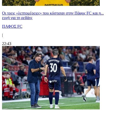
Οι τρεις «λεπτομέρειες» που κόστισαν στην Πάφος FC και η...
ευχή για τη ρεβάνς
ΠΑΦΟΣ FC
|
22:43