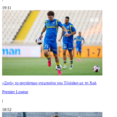
19:11
«Ξινό» το ανεπίσημο ντεμπούτο του Τζολάκη με τη Χαλ
Premier League
|
18:52