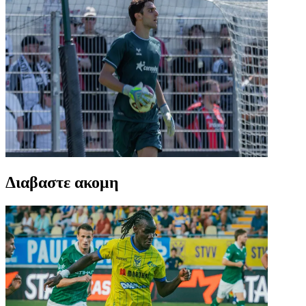
Διαβαστε ακομη