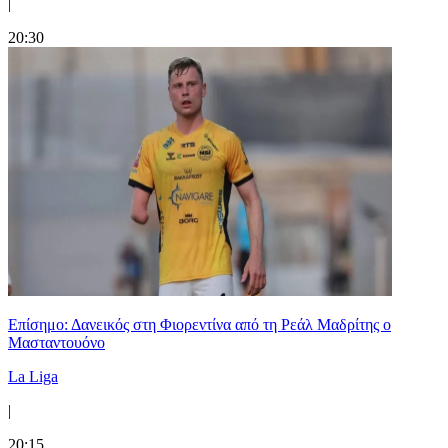
|
20:30
Επίσημο: Δανεικός στη Φιορεντίνα από τη Ρεάλ Μαδρίτης ο
Μασταντουόνο
La Liga
|
20:15