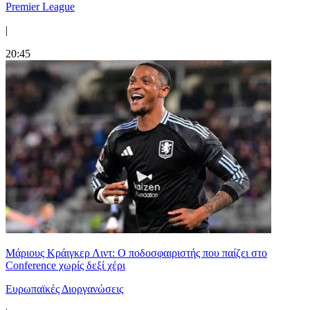
Premier League
|
20:45
Μάριους Κράιγκερ Λιντ: Ο ποδοσφαιριστής που παίζει στο
Conference χωρίς δεξί χέρι
Ευρωπαϊκές Διοργανώσεις