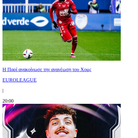
Η Παρί ανακοίνωσε την ανανέωση του Χομς
EUROLEAGUE
|
20:00