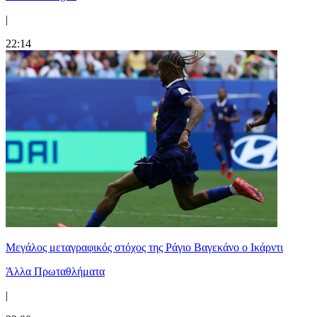
|
22:14
Μεγάλος μεταγραφικός στόχος της Ράγιο Βαγεκάνο ο Ικάρντι
Άλλα Πρωταθλήματα
|