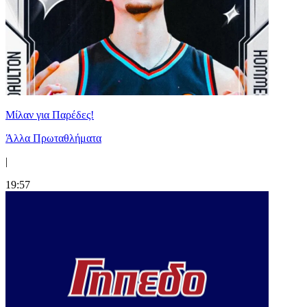
Μίλαν για Παρέδες!
Άλλα Πρωταθλήματα
|
19:57