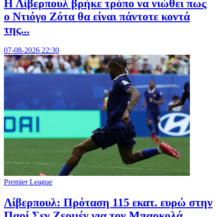
Η Λίβερπουλ βρήκε τρόπο να νιώθει πως
ο Ντιόγο Ζότα θα είναι πάντοτε κοντά
της...
07-08-2026 22:30
Premier League
Λίβερπουλ: Πρόταση 115 εκατ. ευρώ στην
Παρί Σεν Ζερμέν για τον Μπαρκολά