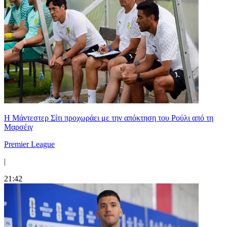
Η Μάντεστερ Σίτι προχωράει με την απόκτηση του Ρούλι από τη
Μαρσέιγ
Premier League
|
21:42