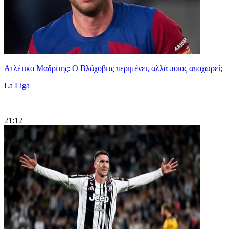
Ατλέτικο Μαδρίτης: Ο Βλάχοβιτς περιμένει, αλλά ποιος αποχωρεί;
La Liga
|
21:12