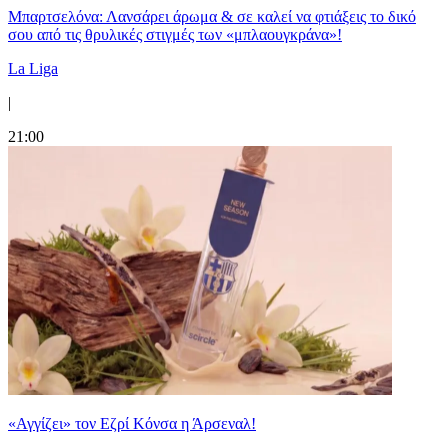
Μπαρτσελόνα: Λανσάρει άρωμα & σε καλεί να φτιάξεις το δικό
σου από τις θρυλικές στιγμές των «μπλαουγκράνα»!
La Liga
|
21:00
«Αγγίζει» τον Εζρί Κόνσα η Άρσεναλ!