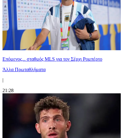
Επόμενος... σταθμός MLS για τον Σέρχι Ρομπέρτο
Άλλα Πρωταθλήματα
|
21:28