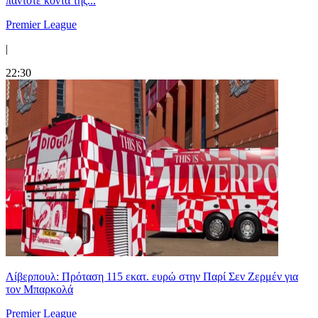
πάντοτε κοντά της...
Premier League
|
22:30
Λίβερπουλ: Πρόταση 115 εκατ. ευρώ στην Παρί Σεν Ζερμέν για
τον Μπαρκολά
Premier League