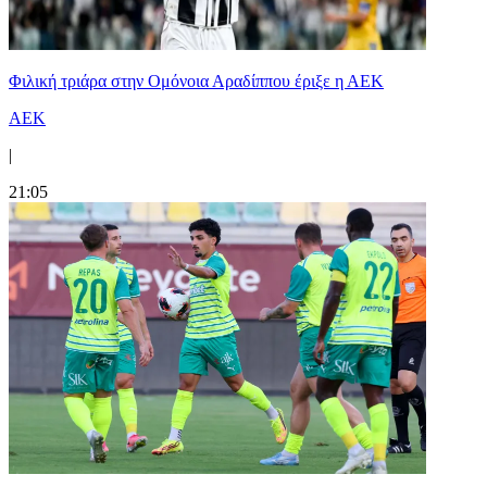
Φιλική τριάρα στην Ομόνοια Αραδίππου έριξε η ΑΕΚ
ΑΕΚ
|
21:05