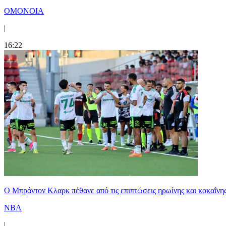
ΟΜΟΝΟΙΑ
|
16:22
Ο Μπράντον Κλαρκ πέθανε από τις επιπτώσεις ηρωίνης και κοκαΐνη
NBA
|