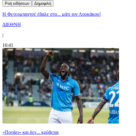
Ροή ειδήσεων
Δημοφιλή
Η Φενερμπαχτσέ έβαλε στο... μάτι τον Λουκάκου!
ΔΙΕΘΝΗ
|
16:41
«Πονάει» και δεν... κρύβεται