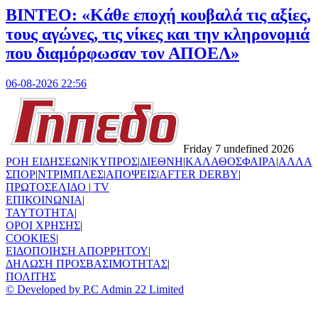
ΒΙΝΤΕΟ: «Κάθε εποχή κουβαλά τις αξίες,
τους αγώνες, τις νίκες και την κληρονομιά
που διαμόρφωσαν τον ΑΠΟΕΛ»
06-08-2026 22:56
Friday 7 undefined 2026
ΡΟΗ ΕΙΔΗΣΕΩΝ
|
ΚΥΠΡΟΣ
|
ΔΙΕΘΝΗ
|
ΚΑΛΑΘΟΣΦΑΙΡΑ
|
ΑΛΛΑ
ΣΠΟΡ
|
ΝΤΡΙΜΠΛΕΣ
|
ΑΠΟΨΕΙΣ
|
AFTER DERBY
|
ΠΡΩΤΟΣΕΛΙΔΟ
|
TV
ΕΠΙΚΟΙΝΩΝΙΑ
|
TAYTOTHTA
|
ΟΡΟΙ ΧΡΗΣΗΣ
|
COOKIES
|
ΕΙΔΟΠΟΙΗΣΗ ΑΠΟΡΡΗΤΟΥ
|
ΔΗΛΩΣΗ ΠΡΟΣΒΑΣΙΜΟΤΗΤΑΣ
|
ΠΟΛΙΤΗΣ
© Developed by P.C Admin 22 Limited