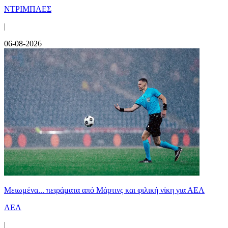
ΝΤΡΙΜΠΛΕΣ
|
06-08-2026
Μειωμένα... πειράματα από Μάρτινς και φιλική νίκη για ΑΕΛ
ΑΕΛ
|