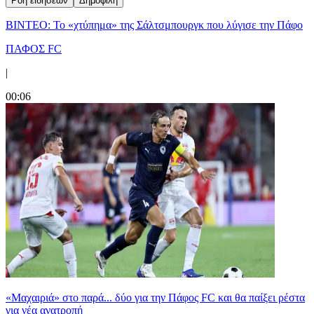
Ροή ειδήσεων
Δημοφιλή
ΒΙΝΤΕΟ: Το «χτύπημα» της Σάλτσμπουργκ που λύγισε την Πάφο
ΠΑΦΟΣ FC
|
00:06
«Μαχαιριά» στο παρά... δύο για την Πάφος FC και θα παίξει ρέστα
για νέα ανατροπή