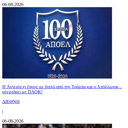
06-08-2026
H Άντερλεχτ έφυγε με διπλό από την Τούμπα και ο Απόλλωνας...
φλερτάρει με ΠΑΟΚ!
ΔΙΕΘΝΗ
|
06-08-2026