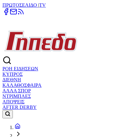
ΠΡΩΤΟΣΕΛΙΔΟ
|
TV
ΡΟΗ ΕΙΔΗΣΕΩΝ
ΚΥΠΡΟΣ
ΔΙΕΘΝΗ
ΚΑΛΑΘΟΣΦΑΙΡΑ
ΑΛΛΑ ΣΠΟΡ
ΝΤΡΙΜΠΛΕΣ
ΑΠΟΨΕΙΣ
AFTER DERBY