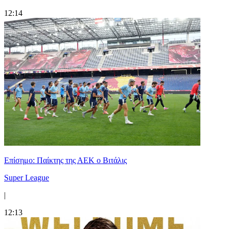
12:14
Επίσημο: Παίκτης της ΑΕΚ ο Βιτάλις
Super League
|
12:13