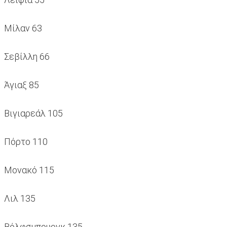
Μίλαν 63
Σεβίλλη 66
Άγιαξ 85
Βιγιαρεάλ 105
Πόρτο 110
Μονακό 115
Λιλ 135
Βόλφσμπουργκ 135