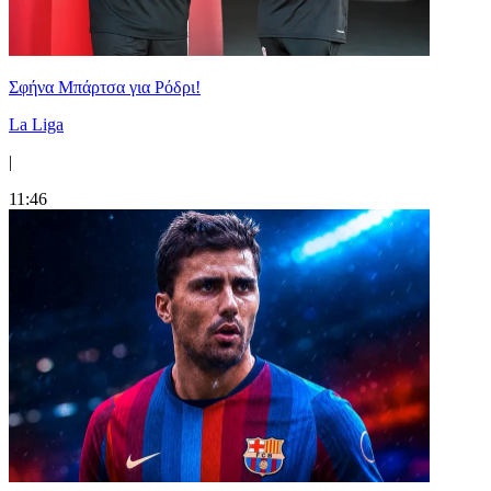
Σφήνα Μπάρτσα για Ρόδρι!
La Liga
|
11:46