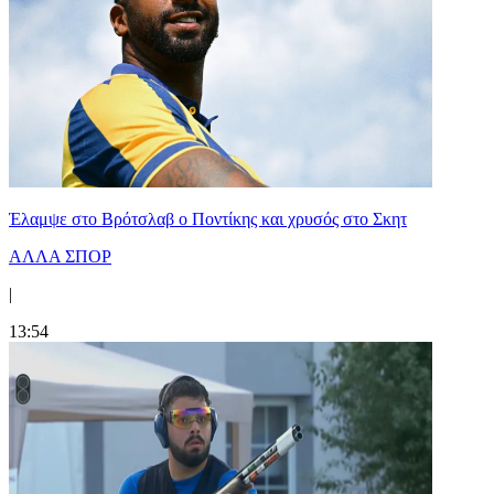
Έλαμψε στο Βρότσλαβ ο Ποντίκης και χρυσός στο Σκητ
ΑΛΛΑ ΣΠΟΡ
|
13:54