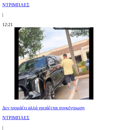
ΝΤΡΙΜΠΛΕΣ
|
12:21
Δεν τρομάζει αλλά χρειάζεται συγκέντρωση
ΝΤΡΙΜΠΛΕΣ
|