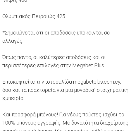
Ολυμπιακός Πειραιώς 425
*Σημειώνεται ότι οι αποδόσεις υπόκεινται σε
αλλαγές.
Όπως πάντα, οι καλύτερες αποδόσεις και οι
περισσότερες επιλογές στην Megabet Plus.
Επισκεφτείτε την ιστοσελίδα megabetplus.com.cy,
όσο και τα πρακτορεία για μια μοναδική στοιχηματική
εμπειρία.
Και προσφορά μπόνους! Για νέους παίκτες ισχύει το
100% μπόνους εγγραφής. Με δυνατότητα διαχείρισης
χρημάτων από δημοφιλής υπηρεσίες, καθώς επίσης