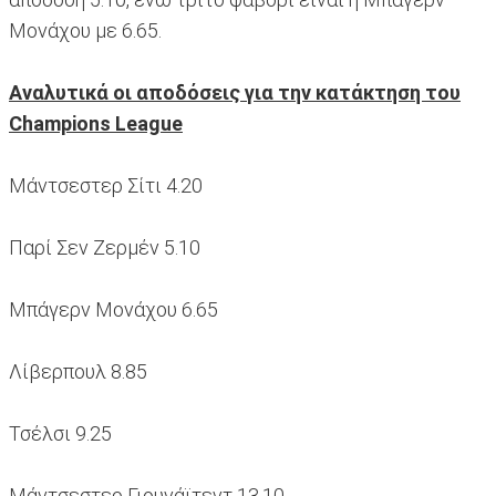
Μονάχου με 6.65.
Αναλυτικά οι αποδόσεις για την κατάκτηση του
Champions League
Μάντσεστερ Σίτι 4.20
Παρί Σεν Ζερμέν 5.10
Μπάγερν Μονάχου 6.65
Λίβερπουλ 8.85
Τσέλσι 9.25
Μάντσεστερ Γιουνάϊτεντ 13.10