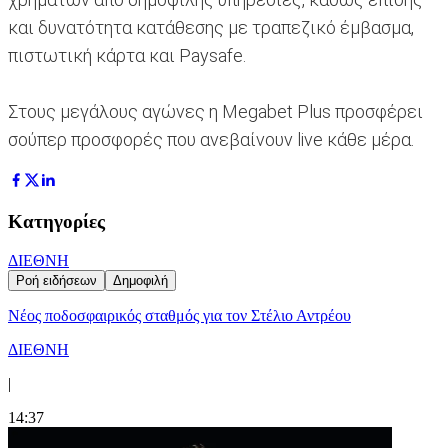
και δυνατότητα κατάθεσης με τραπεζικό έμβασμα,
πιστωτική κάρτα και Paysafe.
Στους μεγάλους αγώνες η Megabet Plus προσφέρει
σούπερ προσφορές που ανεβαίνουν live κάθε μέρα.
Κατηγορίες
ΔΙΕΘΝΗ
Ροή ειδήσεων
Δημοφιλή
Νέος ποδοσφαιρικός σταθμός για τον Στέλιο Αντρέου
ΔΙΕΘΝΗ
|
14:37