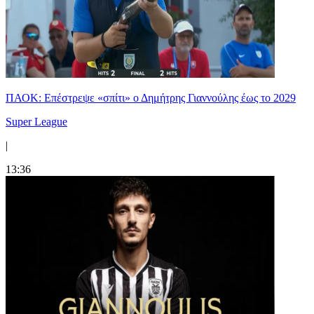
ΠΑΟΚ: Επέστρεψε «σπίτι» ο Δημήτρης Γιαννούλης έως το 2029
Super League
|
13:36