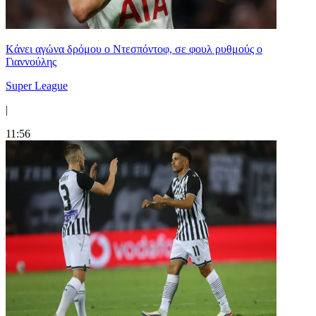
Kάνει αγώνα δρόμου ο Ντεσπόντοφ, σε φουλ ρυθμούς ο
Γιαννούλης
Super League
|
11:56