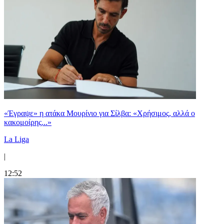
«Έγραψε» η ατάκα Μουρίνιο για Σίλβα: «Χρήσιμος, αλλά ο
κακομοίρης...»
La Liga
|
12:52