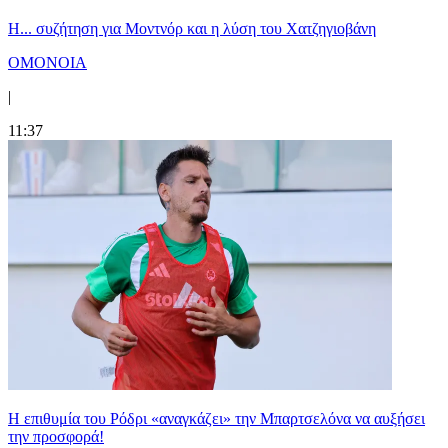
Η... συζήτηση για Μοντνόρ και η λύση του Χατζηγιοβάνη
ΟΜΟΝΟΙΑ
|
11:37
Η επιθυμία του Ρόδρι «αναγκάζει» την Μπαρτσελόνα να αυξήσει
την προσφορά!