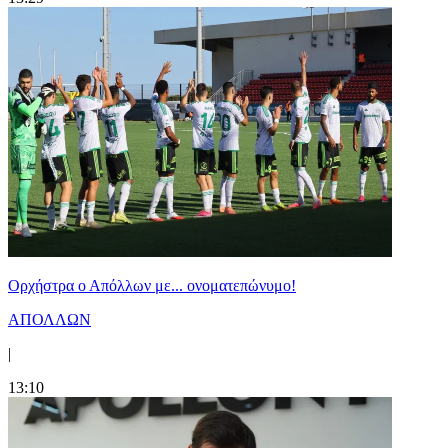
Ορχήστρα o Aπόλλων με... ονοματεπώνυμο!
ΑΠΟΛΛΩΝ
|
13:10