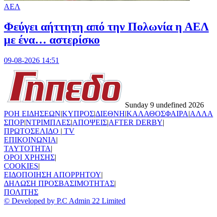
ΑΕΛ
Φεύγει αήττητη από την Πολωνία η ΑΕΛ
με ένα… αστερίσκο
09-08-2026 14:51
Sunday 9 undefined 2026
ΡΟΗ ΕΙΔΗΣΕΩΝ
|
ΚΥΠΡΟΣ
|
ΔΙΕΘΝΗ
|
ΚΑΛΑΘΟΣΦΑΙΡΑ
|
ΑΛΛΑ
ΣΠΟΡ
|
ΝΤΡΙΜΠΛΕΣ
|
ΑΠΟΨΕΙΣ
|
AFTER DERBY
|
ΠΡΩΤΟΣΕΛΙΔΟ
|
TV
ΕΠΙΚΟΙΝΩΝΙΑ
|
TAYTOTHTA
|
ΟΡΟΙ ΧΡΗΣΗΣ
|
COOKIES
|
ΕΙΔΟΠΟΙΗΣΗ ΑΠΟΡΡΗΤΟΥ
|
ΔΗΛΩΣΗ ΠΡΟΣΒΑΣΙΜΟΤΗΤΑΣ
|
ΠΟΛΙΤΗΣ
© Developed by P.C Admin 22 Limited