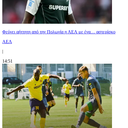
Φεύγει αήττητη από την Πολωνία η ΑΕΛ με ένα… αστερίσκο
ΑΕΛ
|
14:51