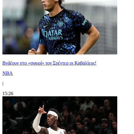
Bγάζουν στο «σφυρί» τον Σρέντερ οι Καβαλίερς!
NBA
|
15:26