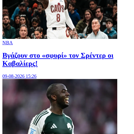
NBA
Bγάζουν στο «σφυρί» τον Σρέντερ οι
Καβαλίερς!
09-08-2026 15:26