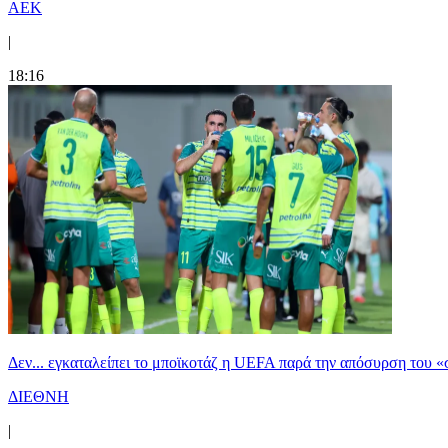
ΑΕΚ
|
18:16
Δεν... εγκαταλείπει το μποϊκοτάζ η UEFA παρά την απόσυρση του «
ΔΙΕΘΝΗ
|