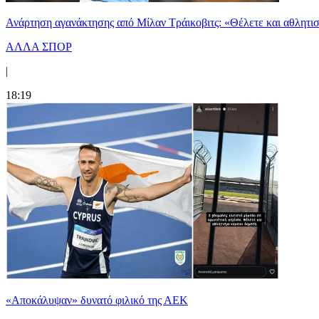
Ανάρτηση αγανάκτησης από Μίλαν Τράικοβιτς: «Θέλετε και αθλητι
ΑΛΛΑ ΣΠΟΡ
|
18:19
«Αποκάλυψαν» δυνατό φιλικό της ΑΕΚ