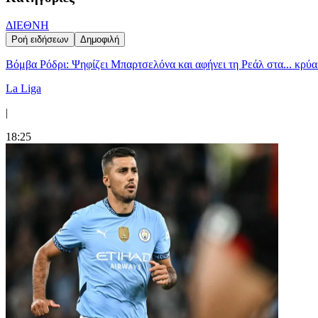
ΔΙΕΘΝΗ
Ροή ειδήσεων
Δημοφιλή
Βόμβα Ρόδρι: Ψηφίζει Μπαρτσελόνα και αφήνει τη Ρεάλ στα... κρύα
La Liga
|
18:25