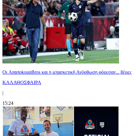
Oι AntetokounBros και η μπασκετική Ανόρθωση φόρεσαν... βέρες
ΚΑΛΑΘΟΣΦΑΙΡΑ
|
15:24