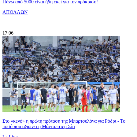
Πάνω από 5000 είναι ήδη εκεί για την πρόκριση!
ΑΠΟΛΛΩΝ
|
17:06
Στο «κενό» η πρώτη πρόταση της Μπαρτσελόνα για Ρόδρι - Το
ποσό που αξιώνει η Μάντσεστερ Σίτι
La Liga