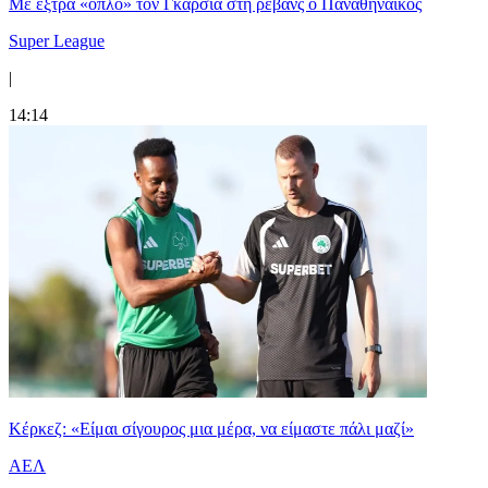
Mε έξτρα «όπλο» τον Γκαρσία στη ρεβάνς ο Παναθηναϊκός
Super League
|
14:14
Κέρκεζ: «Είμαι σίγουρος μια μέρα, να είμαστε πάλι μαζί»
ΑΕΛ