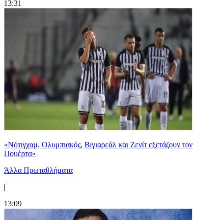
13:31
«Νότιγχαμ, Ολυμπιακός, Βιγιαρεάλ και Ζενίτ εξετάζουν τον
Πουέρτα»
Άλλα Πρωταθλήματα
|
13:09