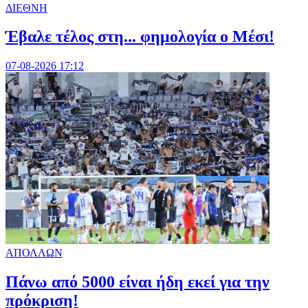
ΔΙΕΘΝΗ
Έβαλε τέλος στη... φημολογία o Μέσι!
07-08-2026 17:12
ΑΠΟΛΛΩΝ
Πάνω από 5000 είναι ήδη εκεί για την
πρόκριση!