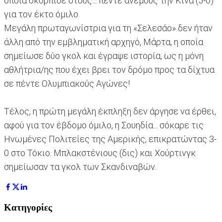
οποία σκόρπισε στους... πέντε ανέμους την Κίνα (5-0)
για τον έκτο όμιλο.
Μεγάλη πρωταγωνίστρια για τη «Σελεσάο» δεν ήταν
άλλη από την εμβληματική αρχηγό, Μάρτα, η οποία
σημείωσε δύο γκολ και έγραψε ιστορία, ως η μόνη
αθλήτρια/ης που έχει βρει τον δρόμο προς τα δίχτυα
σε πέντε Ολυμπιακούς Αγώνες!
Τέλος, η πρώτη μεγάλη έκπληξη δεν άργησε να έρθει,
αφού για τον έβδομο όμιλο, η Σουηδία... σόκαρε τις
Ηνωμένες Πολιτείες της Αμερικής, επικρατώντας 3-
0 στο Τόκιο. Μπλακστένιους (δις) και Χούρτινγκ
σημείωσαν τα γκολ των Σκανδιναβών.
Κατηγορίες