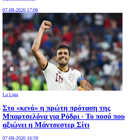
07-08-2026 17:06
La Liga
Στο «κενό» η πρώτη πρόταση της
Μπαρτσελόνα για Ρόδρι - Το ποσό που
αξιώνει η Μάντσεστερ Σίτι
07-08-2026 16:59