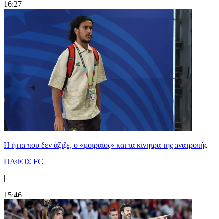
16:27
Η ήττα που δεν άξιζε, ο «μοιραίος» και τα κίνητρα της ανατροπής
ΠΑΦΟΣ FC
|
15:46