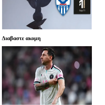
Διαβαστε ακομη